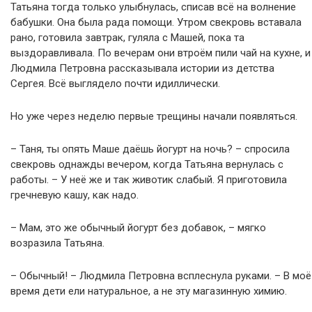
Татьяна тогда только улыбнулась, списав всё на волнение
бабушки. Она была рада помощи. Утром свекровь вставала
рано, готовила завтрак, гуляла с Машей, пока та
выздоравливала. По вечерам они втроём пили чай на кухне, и
Людмила Петровна рассказывала истории из детства
Сергея. Всё выглядело почти идиллически.
Но уже через неделю первые трещины начали появляться.
– Таня, ты опять Маше даёшь йогурт на ночь? – спросила
свекровь однажды вечером, когда Татьяна вернулась с
работы. – У неё же и так животик слабый. Я приготовила
гречневую кашу, как надо.
– Мам, это же обычный йогурт без добавок, – мягко
возразила Татьяна.
– Обычный! – Людмила Петровна всплеснула руками. – В моё
время дети ели натуральное, а не эту магазинную химию.