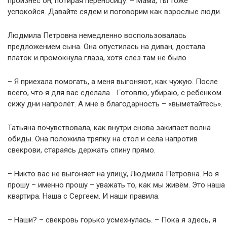
произнёс он, потирая переносицу. – Мама, ты тоже
успокойся. Давайте сядем и поговорим как взрослые люди.
Людмила Петровна немедленно воспользовалась
предложением сына. Она опустилась на диван, достала
платок и промокнула глаза, хотя слёз там не было.
– Я приехала помогать, а меня выгоняют, как чужую. После
всего, что я для вас сделала… Готовлю, убираю, с ребёнком
сижу дни напролёт. А мне в благодарность – «выметайтесь».
Татьяна почувствовала, как внутри снова закипает волна
обиды. Она положила тряпку на стол и села напротив
свекрови, стараясь держать спину прямо.
– Никто вас не выгоняет на улицу, Людмила Петровна. Но я
прошу – именно прошу – уважать то, как мы живём. Это наша
квартира. Наша с Сергеем. И наши правила.
– Наши? – свекровь горько усмехнулась. – Пока я здесь, я