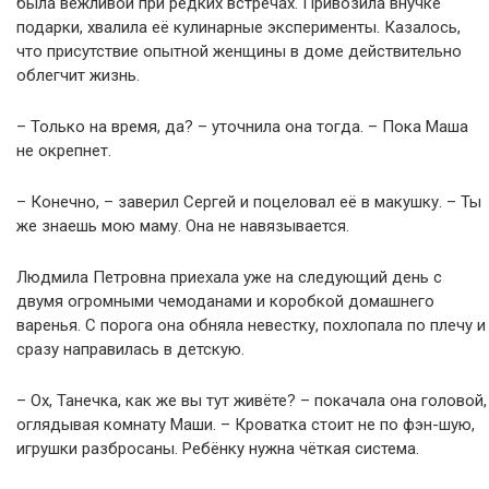
была вежливой при редких встречах. Привозила внучке
подарки, хвалила её кулинарные эксперименты. Казалось,
что присутствие опытной женщины в доме действительно
облегчит жизнь.
– Только на время, да? – уточнила она тогда. – Пока Маша
не окрепнет.
– Конечно, – заверил Сергей и поцеловал её в макушку. – Ты
же знаешь мою маму. Она не навязывается.
Людмила Петровна приехала уже на следующий день с
двумя огромными чемоданами и коробкой домашнего
варенья. С порога она обняла невестку, похлопала по плечу и
сразу направилась в детскую.
– Ох, Танечка, как же вы тут живёте? – покачала она головой,
оглядывая комнату Маши. – Кроватка стоит не по фэн-шую,
игрушки разбросаны. Ребёнку нужна чёткая система.