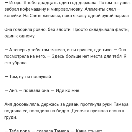
— Игорь. Я тебя двадцать один год держала. Потом ты ушёл,
забрал кофемашину и микроволновку. Алименты слал —
копейки. На Свете женился, пока я кашу одной рукой варила.
Она говорила ровно, без злости. Просто складывала факты,
один к одному.
— А теперь у тебя там тяжело, и ты пришёл, где тихо. — Она
посмотрела на него. — Здесь больше нет места для тебя. Я
его убрала.
— Том, ну ты послушай…
— Аня, — позвала она. — Иди ко мне.
Аня доковыляла, держась за диван, протянула руки. Тамара
подняла её, посадила на бедро. Девочка прижала слона к
груди.
— Тебе пора, — сказала Тамара. — Каша стынет.