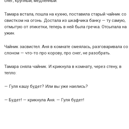
снег, крупный, медленный.
Тамара встала, пошла на кухню, поставила старый чайник со
свистком на огонь. Достала из шкафчика банку — ту самую,
отмытую от этикетки, теперь в ней была гречка. Отсыпала на
ужин.
Чайник засвистел. Аня в комнате смеялась, разговаривала со
слоном — что-то про корову, про снег, не разобрать.
Тамара сняла чайник. И крикнула в комнату, через стену, в
тепло:
— Гуля кашу будет? Или вы уже наелись?
— Будет! — крикнула Аня. — Гуля будет!