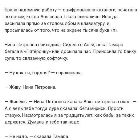
Брала надомную работу — оцифровывала каталоги, печатала
по ночам, когда Аня спала. Глаза слипались. Иногда
засыпала прямо за столом, лбом в клавиатуру, и
просыпалась от того, что на экране тысяча букв «п».
Нина Петровна приходила. Сидела с Аней, пока Тамара
бегала в «Пятёрочку» или досыпала час. Приносила то банку
супа, то связанную кофточку.
— Ну как ты, гордая? — спрашивала.
— Живу, Нина Петровна.
— Живёшь. — Нина Петровна качала Аню, смотрела в окно. —
А я ведь тебе тогда дура сказала: беги мирись. Прости
старую. Насмотрелась я за тридцать лет, как бабы за таких
держатся. Думала, и тебе так надо.
— Не надо, — сказала Тамара.