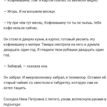
— Кофемашина, Том. Я картой платил, по выписке видно.
— Игорь. Я на восьмом месяце.
— Ну при чём тут месяц. Кофемашину-то ты не пьёшь, тебе
кофе нельзя сейчас.
Он стоял в дверях кухни, в куртке, готовый увозить эту
кофемашину к матери. Тамара смотрела на него и думала:
двадцать один год. Я гладила твои рубашки двадцать один
год.
— Забирай, — сказала она.
Он забрал. И микроволновку забрал, и телевизор. Оставил ей
старый чайник со свистком и табуретку, которую сам не
хотел тащить.
Соседка Нина Петровна с пятого, узнав, всплеснула руками в
подъезде: