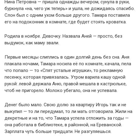
Нина Петровна — пришла однажды вечером, сунула в руки,
буркнула «на, чего уж теперь» и ушла, не дожидаясь спасибо.
Слон был с одним ухом больше другого. Тамара поставила
его на подоконник в комнате, где будет стоять кроватка.
Родила в ноябре. Девочку. Назвала Аней — просто, без
выдумок, как маму звали.
Первые месяцы слиплись в один долгий день без сна. Аня
плакала ночами, Тамара носила её по комнате, качала, пела
что попало — то «Спят усталые игрушки», то рекламную
песенку, которая привязалась. Утром варила кашу одной
рукой: левой держала Аню, правой мешала в кастрюльке,
чтоб не пригорело. Молоко убегало, она не успевала.
Денег было мало. Свою долю за квартиру Игорь так и не
выкупил — то ли передумал, то ли мать отговорила. Жили на
декретные и на то, что Тамара успела отложить за годы —
она работала в библиотеке, в районной, на Ереванской.
Зарплата чуть больше тридцати. Не разгуляешься.