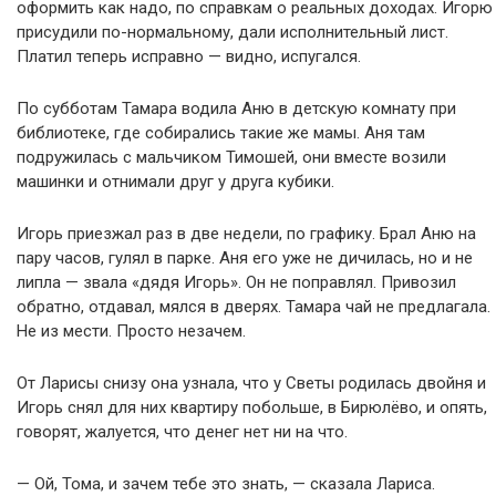
оформить как надо, по справкам о реальных доходах. Игорю
присудили по-нормальному, дали исполнительный лист.
Платил теперь исправно — видно, испугался.
По субботам Тамара водила Аню в детскую комнату при
библиотеке, где собирались такие же мамы. Аня там
подружилась с мальчиком Тимошей, они вместе возили
машинки и отнимали друг у друга кубики.
Игорь приезжал раз в две недели, по графику. Брал Аню на
пару часов, гулял в парке. Аня его уже не дичилась, но и не
липла — звала «дядя Игорь». Он не поправлял. Привозил
обратно, отдавал, мялся в дверях. Тамара чай не предлагала.
Не из мести. Просто незачем.
От Ларисы снизу она узнала, что у Светы родилась двойня и
Игорь снял для них квартиру побольше, в Бирюлёво, и опять,
говорят, жалуется, что денег нет ни на что.
— Ой, Тома, и зачем тебе это знать, — сказала Лариса.