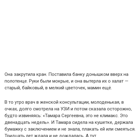
Она закрутила кран. Поставила банку донышком вверх на
полотенце. Руки были мокрые, и она вытерла их о халат —
старый, байковый, в мелкий цветочек, мамин ещё.
В то утро врач в женской консультации, молоденькая, в
очках, долго смотрела на УЗИ и потом сказала осторожно,
будто извиняясь: «Тамара Сергеевна, это не климакс. Это
двенадцать недель». И Тамара сидела на кушетке, держала
бумажку с заключением и не знала, плакать ей или смеяться.
Тридцать лет ждала и не дождалась. А тут.