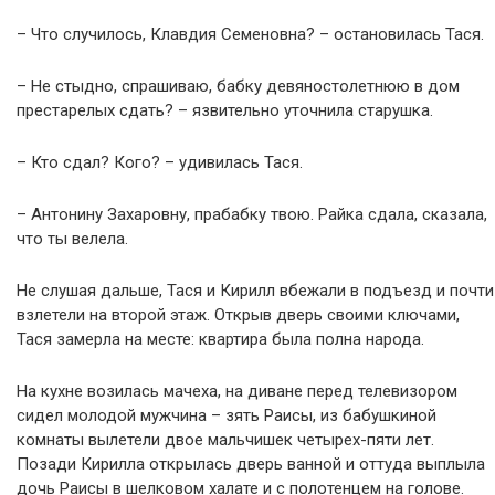
– Что случилось, Клавдия Семеновна? – остановилась Тася.
– Не стыдно, спрашиваю, бабку девяностолетнюю в дом
престарелых сдать? – язвительно уточнила старушка.
– Кто сдал? Кого? – удивилась Тася.
– Антонину Захаровну, прабабку твою. Райка сдала, сказала,
что ты велела.
Не слушая дальше, Тася и Кирилл вбежали в подъезд и почти
взлетели на второй этаж. Открыв дверь своими ключами,
Тася замерла на месте: квартира была полна народа.
На кухне возилась мачеха, на диване перед телевизором
сидел молодой мужчина – зять Раисы, из бабушкиной
комнаты вылетели двое мальчишек четырех-пяти лет.
Позади Кирилла открылась дверь ванной и оттуда выплыла
дочь Раисы в шелковом халате и с полотенцем на голове.