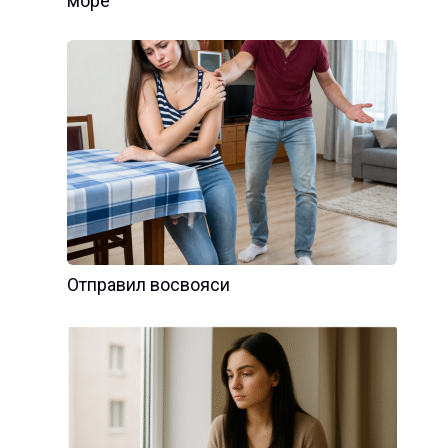
море
Отправил восвояси