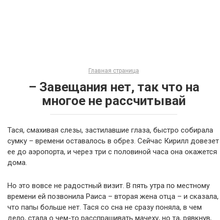
Главная страница
– Завещания нет, так что на
многое не рассчитывай
Тася, смахивая слезы, застилавшие глаза, быстро собирала
сумку – времени оставалось в обрез. Сейчас Кирилл довезет
ее до аэропорта, и через три с половиной часа она окажется
дома.
Но это вовсе не радостный визит. В пять утра по местному
времени ей позвонила Раиса – вторая жена отца – и сказала,
что папы больше нет. Тася со сна не сразу поняла, в чем
дело, стала о чем-то расспрашивать мачеху, но та, рявкнув,