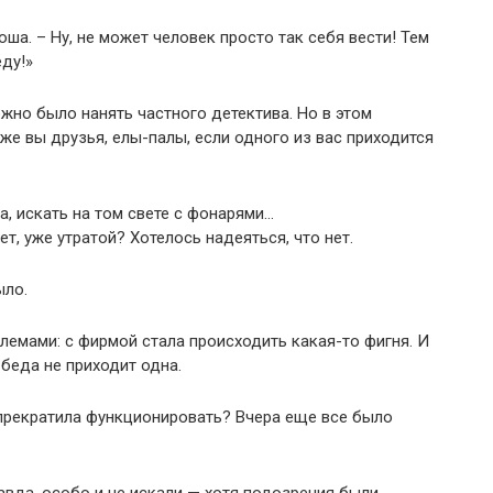
ша. – Ну, не может человек просто так себя вести! Тем
еду!»
ожно было нанять частного детектива. Но в этом
же вы друзья, елы-палы, если одного из вас приходится
а, искать на том свете с фонарями…
т, уже утратой? Хотелось надеяться, что нет.
ыло.
лемами: с фирмой стала происходить какая-то фигня. И
беда не приходит одна.
 прекратила функционировать? Вчера еще все было