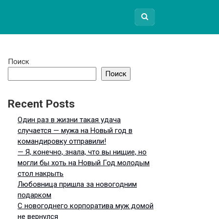
Поиск
Поиск
Recent Posts
Один раз в жизни такая удача
случается — мужа на Новый год в
командировку отправили!
— Я, конечно, знала, что вы нищие, но
могли бы хоть на Новый Год молодым
стол накрыть
Любовница пришла за новогодним
подарком
С новогоднего корпоратива муж домой
не вернулся