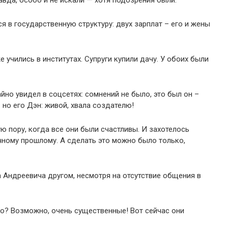
авда, особо и не искали — хотя подозрения были.
ся в государственную структуру: двух зарплат – его и жены
 учились в институтах. Супруги купили дачу. У обоих были
но увидел в соцсетях: сомнений не было, это был он –
но его Дэн: живой, хвала создателю!
ую пору, когда все они были счастливы. И захотелось
чному прошлому. А сделать это можно было только,
а Андреевича другом, несмотря на отсутствие общения в
ого? Возможно, очень существенные! Вот сейчас они