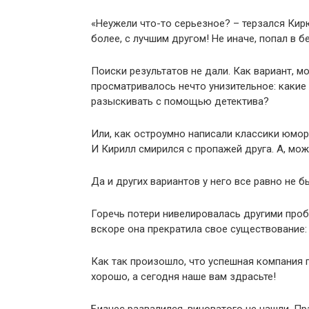
«Неужели что-то серьезное? – терзался Кирю
более, с лучшим другом! Не иначе, попал в б
Поиски результатов не дали. Как вариант, м
просматривалось нечто унизительное: какие 
разыскивать с помощью детектива?
Или, как остроумно написали классики юмор
И Кирилл смирился с пропажей друга. А, може
Да и других вариантов у него все равно не б
Горечь потери нивелировалась другими проб
вскоре она прекратила свое существование: 
Как так произошло, что успешная компания
хорошо, а сегодня наше вам здрасьте!