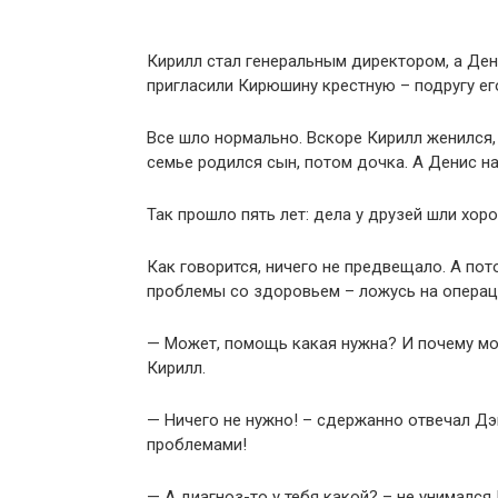
Кирилл стал генеральным директором, а Ден
пригласили Кирюшину крестную – подругу ег
Все шло нормально. Вскоре Кирилл женился, 
семье родился сын, потом дочка. А Денис на
Так прошло пять лет: дела у друзей шли хор
Как говорится, ничего не предвещало. А пот
проблемы со здоровьем – ложусь на опера
— Может, помощь какая нужна? И почему мол
Кирилл.
— Ничего не нужно! – сдержанно отвечал Дэн
проблемами!
— А диагноз-то у тебя какой? – не унимался