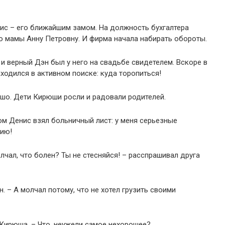
ис – его ближайшим замом. На должность бухгалтера
о мамы Анну Петровну. И фирма начала набирать обороты.
и верный Дэн был у него на свадьбе свидетелем. Вскоре в
ходился в активном поиске: куда торопиться!
ошо. Дети Кирюши росли и радовали родителей.
ом Денис взял больничный лист: у меня серьезные
цию!
чал, что болен? Ты не стесняйся! – расспрашивал друга
. – А молчал потому, что не хотел грузить своими
 Кирюша. – Что, неужели самое нехорошее?