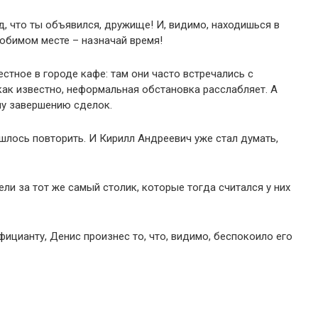
ад, что ты объявился, дружище! И, видимо, находишься в
юбимом месте – назначай время!
тное в городе кафе: там они часто встречались с
как известно, неформальная обстановка расслабляет. А
му завершению сделок.
ишлось повторить. И Кирилл Андреевич уже стал думать,
ели за тот же самый столик, которые тогда считался у них
ицианту, Денис произнес то, что, видимо, беспокоило его