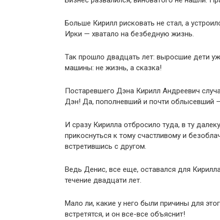
Бизнес развалился, виноватого не нашли. Пр
Больше Кирилл рисковать не стал, а устроил
Ирки — хватало на безбедную жизнь.
Так прошло двадцать лет: выросшие дети уже
машины: не жизнь, а сказка!
Постаревшего Дэна Кирилл Андреевич случай
Дэн! Да, пополневший и почти облысевший – 
И сразу Кирилла отбросило туда, в ту далек
прикоснуться к тому счастливому и безобла
встретившись с другом.
Ведь Денис, все еще, оставался для Кирилл
течение двадцати лет.
Мало ли, какие у него были причины для эт
встретятся, и он все-все объяснит!