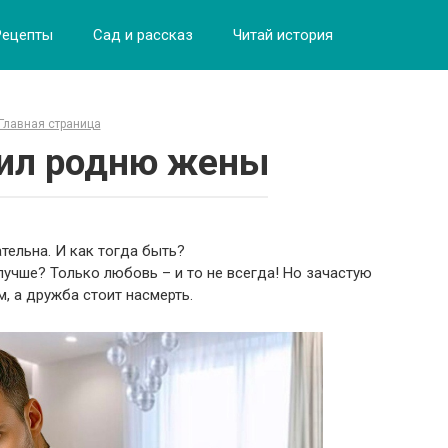
Рецепты
Сад и рассказ
Читай история
Главная страница
ил родню жены
тельна. И как тогда быть?
учше? Только любовь – и то не всегда! Но зачастую
, а дружба стоит насмерть.