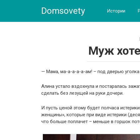
Skip
Domsovety
to
Истории
content
Муж хоте
— Мама, ма-а-а-а-а-ам! – под дверью уголк
Алина устало вздохнула и постаралась зажа
сделать без лезущей на руки дочери.
И пусть ценой этому будет полчаса истерик
женщины», которые при виде истерики (деся
что больше поплачет – меньше в горшок пот