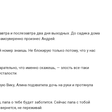
 завтра и послезавтра два дня выходных. До садика дома
самоуверенно произнес Андрей.
й номер знаешь. Не блокирую только потому, что у нас
арательно, что именно скажешь, — злость все-таки
усталости.
ую Вику, Алина подхватила дочь на руки и протянула
, папа о тебе будет заботится. Сейчас папа с тобой
вернется, не переживай.