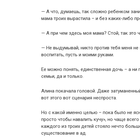
— А что, думаешь, так сложно ребенком зан
мама троих вырастила – и без каких-либо п
— А при чем здесь моя мама? Стой, так это ч
— Не выдумывай, никто против тебя меня не 
воспитать, пусть и моими руками.
Ее можно понять, единственная дочь – а ни 
семьи, да и только.
Алина покачала головой. Даже затуманенны
вот этого вот сценария неспроста.
Но с какой именно целью – пока было не ясн
просто чтобы навалить кучу», но чаще всег
каждого из троих детей стояло нечто больш
существование в ад.