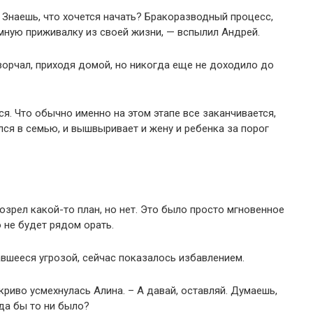
я. Знаешь, что хочется начать? Бракоразводный процесс,
мную приживалку из своей жизни, — вспылил Андрей.
 ворчал, приходя домой, но никогда еще не доходило до
ся. Что обычно именно на этом этапе все заканчивается,
лся в семью, и вышвыривает и жену и ребенка за порог
созрел какой-то план, но нет. Это было просто мгновенное
о не будет рядом орать.
вшееся угрозой, сейчас показалось избавлением.
криво усмехнулась Алина. – А давай, оставляй. Думаешь,
да бы то ни было?