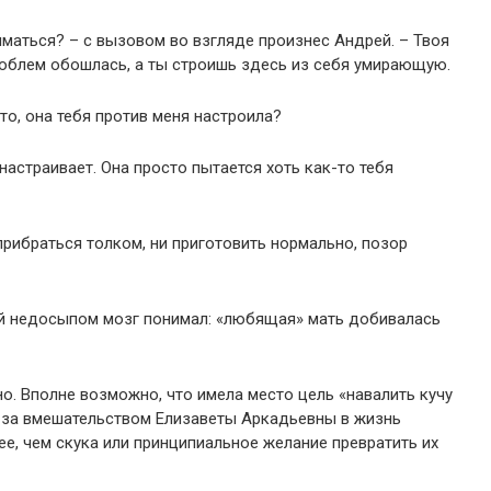
иматься? – с вызовом во взгляде произнес Андрей. – Твоя
роблем обошлась, а ты строишь здесь из себя умирающую.
то, она тебя против меня настроила?
настраивает. Она просто пытается хоть как-то тебя
прибраться толком, ни приготовить нормально, позор
й недосыпом мозг понимал: «любящая» мать добивалась
о. Вполне возможно, что имела место цель «навалить кучу
о за вмешательством Елизаветы Аркадьевны в жизнь
ее, чем скука или принципиальное желание превратить их