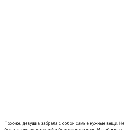
Похоже, девушка забрала с собой самые нужные вещи. Не
было также её тетрадей и большинства книг. И любимого