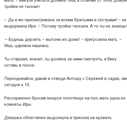
мать. – Викуля учиться должна. Она, в отличие от тебя, домой
тройки не таскает.
– Да я же присматривала за всеми братьями и сёстрами! – не
выдержала Ира. – Потому тройки таскала. А то ты не знаешь!
— Будешь дерзить – выгоню из дома! – пригрозила мать. –
Ишь, царевна нашлась.
Ты старшая, значит, ты должна за ними смотреть, а Вику
оставь в покое.
Переодевайся, давай и отведи Антошу с Серёжей в садик, им
сегодня к 10.
Рассерженно бросив мокрое полотенце на пол, мать ушла из
комнаты Иры.
Девушка облегчённо выдохнула и присела на кровать.