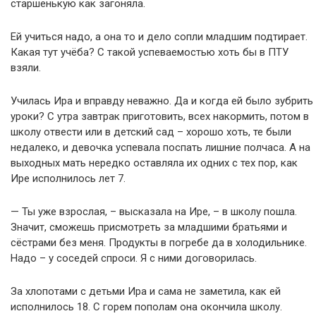
старшенькую как загоняла.
Ей учиться надо, а она то и дело сопли младшим подтирает.
Какая тут учёба? С такой успеваемостью хоть бы в ПТУ
взяли.
Училась Ира и вправду неважно. Да и когда ей было зубрить
уроки? С утра завтрак приготовить, всех накормить, потом в
школу отвести или в детский сад – хорошо хоть, те были
недалеко, и девочка успевала поспать лишние полчаса. А на
выходных мать нередко оставляла их одних с тех пор, как
Ире исполнилось лет 7.
— Ты уже взрослая, – высказала на Ире, – в школу пошла.
Значит, сможешь присмотреть за младшими братьями и
сёстрами без меня. Продукты в погребе да в холодильнике.
Надо – у соседей спроси. Я с ними договорилась.
За хлопотами с детьми Ира и сама не заметила, как ей
исполнилось 18. С горем пополам она окончила школу.