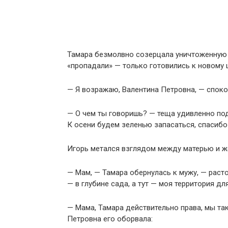
Тамара безмолвно созерцала уничтоженную к
«пропадали» — только готовились к новому 
— Я возражаю, Валентина Петровна, — споко
— О чем ты говоришь? — теща удивленно подн
К осени будем зеленью запасаться, спасибо
Игорь метался взглядом между матерью и же
— Мам, — Тамара обернулась к мужу, — расто
— в глубине сада, а тут — моя территория дл
— Мама, Тамара действительно права, мы так
Петровна его оборвала: