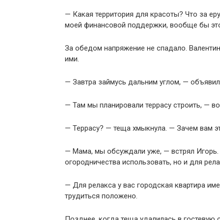
— Какая территория для красоты? Что за ер
моей финансовой поддержки, вообще бы этог
За обедом напряжение не спадало. Валентин
ими.
— Завтра займусь дальним углом, — объявил
— Там мы планировали террасу строить, — в
— Террасу? — теща хмыкнула. — Зачем вам эт
— Мама, мы обсуждали уже, — встрял Игорь.
огородничества использовать, но и для рела
— Для релакса у вас городская квартира име
трудиться положено.
Позднее, когда теща удалилась в гостевую с