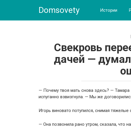
Skip
Domsovety
to
Истории
content
Свекровь пере
дачей — думала
о
— Почему твоя мать снова здесь? — Тамара 
испуганно взвизгнула. — Мы же договорились
Игорь виновато потупился, снимая тяжелые 
— Она позвонила рано утром, сказала, что на