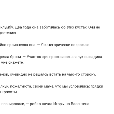
лумбу. Два года она заботилась об этих кустах. Они не
цветению.
йно произнесла она. — Я категорически возражаю.
яла брови. — Участок зря простаивал, а я лук высадила.
 мне скажете.
ной, очевидно не решаясь встать на чью-то сторону.
лкуй, пожалуйста, своей маме, что мы условились: грядки
я красоты.
 планировали, — робко начал Игорь, но Валентина