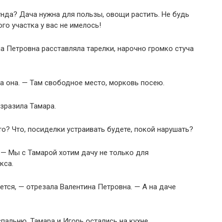
унда? Дача нужна для пользы, овощи растить. Не будь
о участка у вас не имелось!
а Петровна расставляла тарелки, нарочно громко стуча
а она. — Там свободное место, морковь посею.
озразила Тамара.
о? Что, посиделки устраивать будете, покой нарушать?
 — Мы с Тамарой хотим дачу не только для
кса.
ется, — отрезала Валентина Петровна. — А на даче
пальню, Тамара и Игорь остались на кухне.