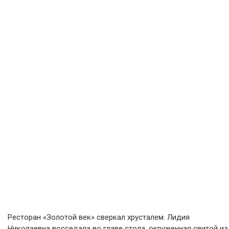
Ресторан «Золотой век» сверкал хрусталем. Лидия
Николаевна восседала во главе стола, окруженная свитой из