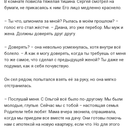
В комнате повисла тяжёлая тишина. Сергей смотрел на
бумаги, не прикасаясь к ним. Его лицо медленно краснело.
– Ты что, шпионила за мной? Рылась в моём прошлом? –
голос его стал жёстче. – Диана, это уже перебор. Мы муж и
жена. Должны доверять друг другу.
– Доверять? – она невольно усмехнулась, хотя внутри всё
болело. – А как я могу доверять, когда ты требуешь от меня
то же самое, что сделал с предыдущей женой? Ты даже не
подумал, как я себя почувствую.
Он сел рядом, попытался взять её за руку, но она мягко
отстранилась.
– Послушай меня. С Ольгой всё было по-другому. Мы были
молодые, глупые. Сейчас мы с тобой – настоящая семья.
Родители тебя любят. Мама вчера звонила, спрашивала,
когда мы приедем все вместе на дачу. Они готовы помочь
нам с ипотекой на новую квартиру, если что. Но для этого