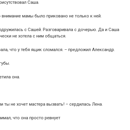
рисутствовал Саша.
о внимание мамы было приковано не только к ней.
одружилась с Сашей. Разговаривала с дочерью. Да и Саша
чески не хотела с ним общаться.
зала, что у тебя ящик сломался. – предложил Александр.
губы.
етила она.
ли ты не хочет мастера вызвать! – сердилась Лена.
имал, что она просто ревнует