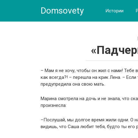
Skip
Domsovety
to
Истории
content
«Падчер
– Мам я не хочу, чтобы он жил с нами! Тебе
как всегда?! – перешла на крик Лена. – Если
предупредила она свою мать.
Марина смотрела на дочь и не знала, что ск
произнесла:
–Послушай, мы долгое время жили одни. О на
видишь, что Саша любит тебя, будто ты его