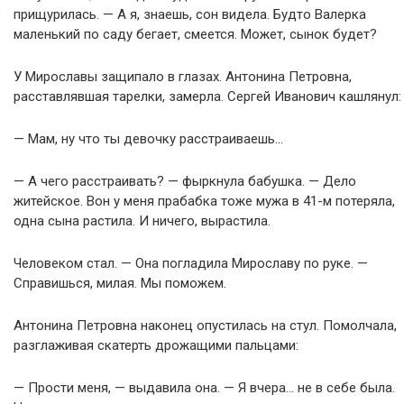
прищурилась. — А я, знаешь, сон видела. Будто Валерка
маленький по саду бегает, смеется. Может, сынок будет?
У Мирославы защипало в глазах. Антонина Петровна,
расставлявшая тарелки, замерла. Сергей Иванович кашлянул:
— Мам, ну что ты девочку расстраиваешь…
— А чего расстраивать? — фыркнула бабушка. — Дело
житейское. Вон у меня прабабка тоже мужа в 41-м потеряла,
одна сына растила. И ничего, вырастила.
Человеком стал. — Она погладила Мирославу по руке. —
Справишься, милая. Мы поможем.
Антонина Петровна наконец опустилась на стул. Помолчала,
разглаживая скатерть дрожащими пальцами:
— Прости меня, — выдавила она. — Я вчера… не в себе была.