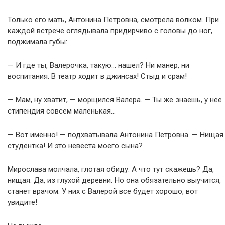
Только его мать, Антонина Петровна, смотрела волком. При
каждой встрече оглядывала придирчиво с головы до ног,
поджимала губы:
— И где ты, Валерочка, такую… нашел? Ни манер, ни
воспитания. В театр ходит в джинсах! Стыд и срам!
— Мам, ну хватит, — морщился Валера. — Ты же знаешь, у нее
стипендия совсем маленькая…
— Вот именно! — подхватывала Антонина Петровна. — Нищая
студентка! И это невеста моего сына?
Мирослава молчала, глотая обиду. А что тут скажешь? Да,
нищая. Да, из глухой деревни. Но она обязательно выучится,
станет врачом. У них с Валерой все будет хорошо, вот
увидите!