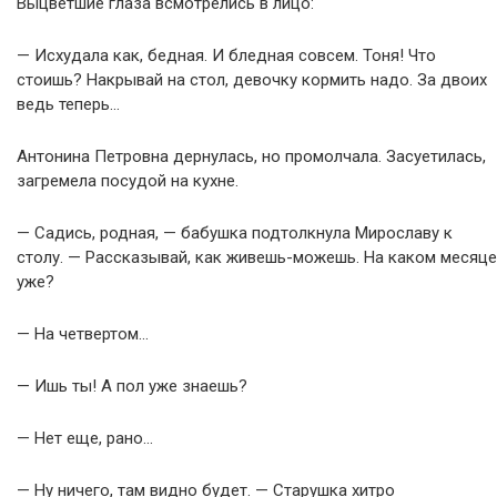
Выцветшие глаза всмотрелись в лицо:
— Исхудала как, бедная. И бледная совсем. Тоня! Что
стоишь? Накрывай на стол, девочку кормить надо. За двоих
ведь теперь…
Антонина Петровна дернулась, но промолчала. Засуетилась,
загремела посудой на кухне.
— Садись, родная, — бабушка подтолкнула Мирославу к
столу. — Рассказывай, как живешь-можешь. На каком месяце
уже?
— На четвертом…
— Ишь ты! А пол уже знаешь?
— Нет еще, рано…
— Ну ничего, там видно будет. — Старушка хитро