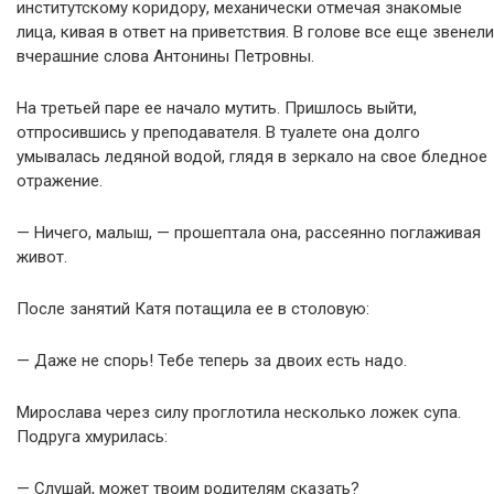
институтскому коридору, механически отмечая знакомые
лица, кивая в ответ на приветствия. В голове все еще звенели
вчерашние слова Антонины Петровны.
На третьей паре ее начало мутить. Пришлось выйти,
отпросившись у преподавателя. В туалете она долго
умывалась ледяной водой, глядя в зеркало на свое бледное
отражение.
— Ничего, малыш, — прошептала она, рассеянно поглаживая
живот.
После занятий Катя потащила ее в столовую:
— Даже не спорь! Тебе теперь за двоих есть надо.
Мирослава через силу проглотила несколько ложек супа.
Подруга хмурилась:
— Слушай, может твоим родителям сказать?