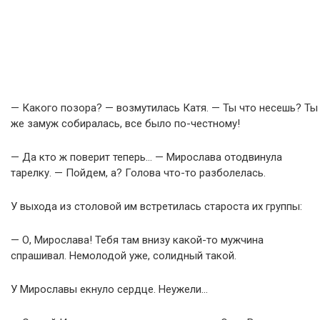
— Какого позора? — возмутилась Катя. — Ты что несешь? Ты
же замуж собиралась, все было по-честному!
— Да кто ж поверит теперь… — Мирослава отодвинула
тарелку. — Пойдем, а? Голова что-то разболелась.
У выхода из столовой им встретилась староста их группы:
— О, Мирослава! Тебя там внизу какой-то мужчина
спрашивал. Немолодой уже, солидный такой.
У Мирославы екнуло сердце. Неужели…