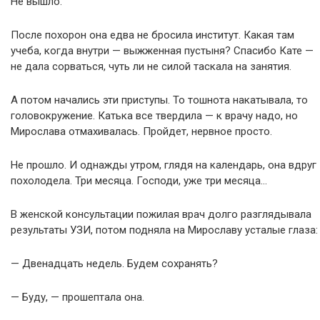
Не вышло.
После похорон она едва не бросила институт. Какая там
учеба, когда внутри — выжженная пустыня? Спасибо Кате —
не дала сорваться, чуть ли не силой таскала на занятия.
А потом начались эти приступы. То тошнота накатывала, то
головокружение. Катька все твердила — к врачу надо, но
Мирослава отмахивалась. Пройдет, нервное просто.
Не прошло. И однажды утром, глядя на календарь, она вдруг
похолодела. Три месяца. Господи, уже три месяца…
В женской консультации пожилая врач долго разглядывала
результаты УЗИ, потом подняла на Мирославу усталые глаза:
— Двенадцать недель. Будем сохранять?
— Буду, — прошептала она.