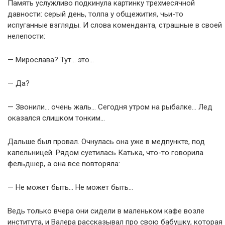
Память услужливо подкинула картинку трехмесячной
давности: серый день, толпа у общежития, чьи-то
испуганные взгляды. И слова коменданта, страшные в своей
нелепости:
— Мирослава? Тут… это…
— Да?
— Звонили… очень жаль… Сегодня утром на рыбалке… Лед
оказался слишком тонким…
Дальше был провал. Очнулась она уже в медпункте, под
капельницей. Рядом суетилась Катька, что-то говорила
фельдшер, а она все повторяла:
— Не может быть… Не может быть…
Ведь только вчера они сидели в маленьком кафе возле
института, и Валера рассказывал про свою бабушку, которая