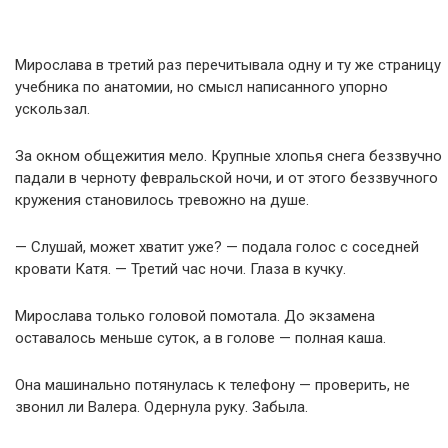
Мирослава в третий раз перечитывала одну и ту же страницу
учебника по анатомии, но смысл написанного упорно
ускользал.
За окном общежития мело. Крупные хлопья снега беззвучно
падали в черноту февральской ночи, и от этого беззвучного
кружения становилось тревожно на душе.
— Слушай, может хватит уже? — подала голос с соседней
кровати Катя. — Третий час ночи. Глаза в кучку.
Мирослава только головой помотала. До экзамена
оставалось меньше суток, а в голове — полная каша.
Она машинально потянулась к телефону — проверить, не
звонил ли Валера. Одернула руку. Забыла.