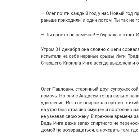
— Олег почти каждый год у нас Новый год п
раньше приходили, и один потом. Ты так не г
— Ты просто не замечал! – бурчала в ответ И
Утром 31 декабря она словно с цепи сорвала
испытали на себе нервные срывы Инги. Трад
Старшего Кирилла Инга всегда выделяла и о
Олег Павлович, старинный друг супружеской 
помочь. Но они с Андреем тогда сильно напи
удивление, Инга не возражала против стихи
на утро был страшно смущен и постоянно изв
не узнавал свою жену. В прежние времена з
Ведь Инга даже запах спиртного не перенос
домой не возвращаться, а ночевать там, где