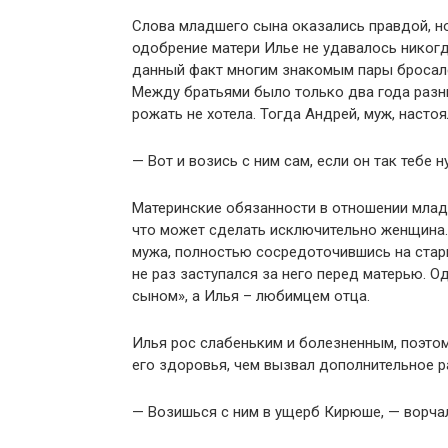
Слова младшего сына оказались правдой, но
одобрение матери Илье не удавалось никогд
данный факт многим знакомым пары бросался
Между братьями было только два года разни
рожать не хотела. Тогда Андрей, муж, настоя
— Вот и возись с ним сам, если он так тебе н
Материнские обязанности в отношении младш
что может сделать исключительно женщина.
мужа, полностью сосредоточившись на старш
не раз заступался за него перед матерью. 
сыном», а Илья – любимцем отца.
Илья рос слабеньким и болезненным, поэто
его здоровья, чем вызвал дополнительное 
— Возишься с ним в ущерб Кирюше, — ворча