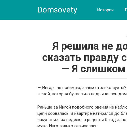
Skip
Domsovety
to
Истории
content
Я решила не д
сказать правду с
— Я слишком
— Инга, я не понимаю, зачем столько суеты
женой, которая буквально надрывалась дом
Раньше за Ингой подобного рвения не наблюд
цепи сорвалась. В квартире натирался до б
закупаться за неделю, а рецепты блюд запо
мужа Инга только огрызалась.