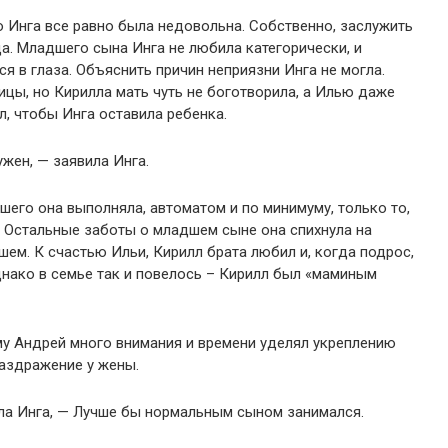
 Инга все равно была недовольна. Собственно, заслужить
а. Младшего сына Инга не любила категорически, и
 в глаза. Объяснить причин неприязни Инга не могла.
цы, но Кирилла мать чуть не боготворила, а Илью даже
л, чтобы Инга оставила ребенка.
ужен, — заявила Инга.
его она выполняла, автоматом и по минимуму, только то,
 Остальные заботы о младшем сыне она спихнула на
ем. К счастью Ильи, Кирилл брата любил и, когда подрос,
Однако в семье так и повелось – Кирилл был «маминым
му Андрей много внимания и времени уделял укреплению
раздражение у жены.
ла Инга, — Лучше бы нормальным сыном занимался.