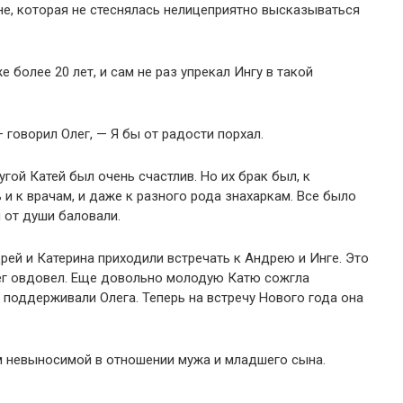
е, которая не стеснялась нелицеприятно высказываться
 более 20 лет, и сам не раз упрекал Ингу в такой
 говорил Олег, — Я бы от радости порхал.
гой Катей был очень счастлив. Но их брак был, к
и к врачам, и даже к разного рода знахаркам. Все было
 от души баловали.
рей и Катерина приходили встречать к Андрею и Инге. Это
лег овдовел. Еще довольно молодую Катю сожгла
 поддерживали Олега. Теперь на встречу Нового года она
м невыносимой в отношении мужа и младшего сына.