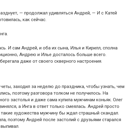
разднует, — продолжал удивляться Андрей, — И с Катей
отовилась, как сейчас.
нга.
сь. И сам Андрей, и оба их сына, Илья и Кирилл, сполна
иционно, Андрею и Илье досталось больше всего.
берегала даже от своего скверного настроения.
четы, заходил за неделю до праздника, чтобы узнать, чем
лись, поэтому разговора толком не получилось. На
йного застолья и даже сама купила мужчинам коньяк. Олег
инялся, а Инга в ответ только смеялась. Андрей просто
а такие художества мужчину бы ждал страшный скандал.
ила, поэтому Андрей после застолий с друзьями старался
 выпивал.