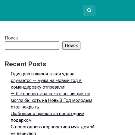
Поиск
Поиск
Recent Posts
Один раз в жизни такая удача
случается — мужа на Новый год в
командировку отправили!
— Я, конечно, знала, что вы нищие, но
могли бы хоть на Новый Год молодым
стол накрыть
Любовница пришла за новогодним
подарком
С новогоднего корпоратива муж домой
не вернулся