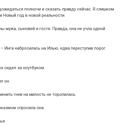
 дожидаться полночи и сказать правду сейчас. Я слишком
и Новый год в новой реальности.
ы мужа, сыновей и гостя. Правда, она не учла одной
 – Инга набросилась на Илью, едва переступив порог
х сидел за ноутбуком.
л он.
енить гнев на милость не торопилась.
рказмом спросила она.
ья.