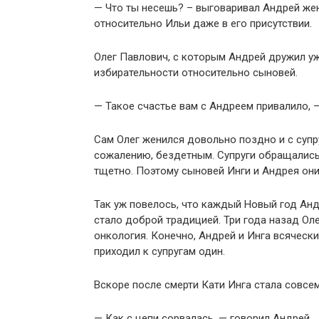
— Что ты несешь? – выговаривал Андрей жен
относительно Ильи даже в его присутствии.
Олег Павлович, с которым Андрей дружил уже
избирательности относительно сыновей.
— Такое счастье вам с Андреем привалило, —
Сам Олег женился довольно поздно и с супру
сожалению, бездетным. Супруги обращались 
тщетно. Поэтому сыновей Инги и Андрея они
Так уж повелось, что каждый Новый год Анд
стало доброй традицией. Три года назад О
онкология. Конечно, Андрей и Инга всячески
приходил к супругам один.
Вскоре после смерти Кати Инга стала совсе
— Как с цепи сорвалась, — говорил Андрей.