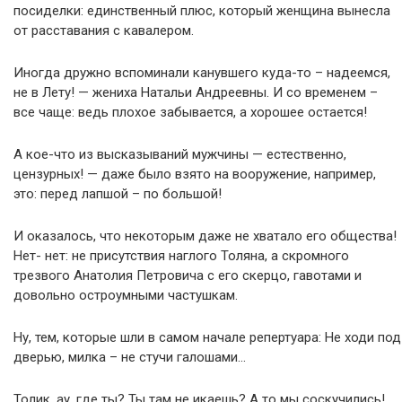
посиделки: единственный плюс, который женщина вынесла
от расставания с кавалером.
Иногда дружно вспоминали канувшего куда-то – надеемся,
не в Лету! — жениха Натальи Андреевны. И со временем –
все чаще: ведь плохое забывается, а хорошее остается!
А кое-что из высказываний мужчины — естественно,
цензурных! — даже было взято на вооружение, например,
это: перед лапшой – по большой!
И оказалось, что некоторым даже не хватало его общества!
Нет- нет: не присутствия наглого Толяна, а скромного
трезвого Анатолия Петровича с его скерцо, гавотами и
довольно остроумными частушкам.
Ну, тем, которые шли в самом начале репертуара: Не ходи под
дверью, милка – не стучи галошами…
Толик, ау, где ты? Ты там не икаешь? А то мы соскучились!