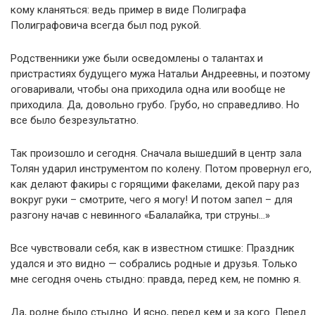
кому кланяться: ведь пример в виде Полиграфа
Полиграфовича всегда был под рукой.
Родственники уже были осведомлены о талантах и
пристрастиях будущего мужа Натальи Андреевны, и поэтому
оговаривали, чтобы она приходила одна или вообще не
приходила. Да, довольно грубо. Грубо, но справедливо. Но
все было безрезультатно.
Так произошло и сегодня. Сначала вышедший в центр зала
Толян ударил инструментом по колену. Потом провернул его,
как делают факиры с горящими факелами, декой пару раз
вокруг руки – смотрите, чего я могу! И потом запел – для
разгону начав с невинного «Балалайка, три струны…»
Все чувствовали себя, как в известном стишке: Праздник
удался и это видно — собрались родные и друзья. Только
мне сегодня очень стыдно: правда, перед кем, не помню я.
Да, родне было стыдно. И ясно, перед кем и за кого. Перед