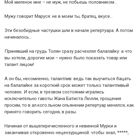
Мой миленок мне – не муж, не побьешь половником…
Мужу говорит Маруся: не в моем ты, братец, вкусе…
Эти безобидные частушки шли в начале репертуара. А потом
начиналось…
Принявший на грудь Толян сразу расчехлял балалайку: а что
вы хотели, дорогие мои – нужно было показать товар или
талант лицом!
А он бы, несомненно, талантлив: ведь так выучиться бацать
на балалайке за короткий срок может только талантливый
человек. И если, в трезвом состоянии игрались
исключительно гавоты Жана Батиста Люлли, прощения
просим, то в ал.кого.льном опьянении репертуар менялся, как
принято говорить сегодня, в разы.
Начиная от вышеперечисленного и невинной Мурки и
заканчивая откровенно нецензурщиной: чтобы знал, *****,