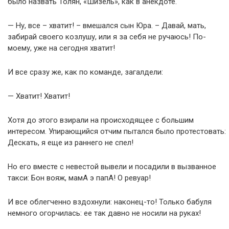
было назвать Толян, «Шизель», как в анекдоте.
— Ну, все – хватит! – вмешался сын Юра. – Давай, мать,
забирай своего козлушу, или я за себя не ручаюсь! По-
моему, уже на сегодня хватит!
И все сразу же, как по команде, загалдели:
— Хватит! Хватит!
Хотя до этого взирали на происходящее с большим
интересом. Упирающийся отчим пытался было протестовать:
Дескать, я еще из раннего не спел!
Но его вместе с невестой вывели и посадили в вызванное
такси: Бон вояж, мамА э папА! О ревуар!
И все облегченно вздохнули: наконец-то! Только бабуля
немного огорчилась: ее так давно не носили на руках!