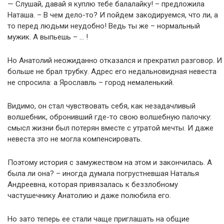
— Слушай, давай я куплю тебе балалайку! – предложила
Наташа. – В чем дело-то? И пойдем закодируемся, что ли, а
то перед людьми неудобно! Ведь ты же – нормальный
мужик. А выпьешь – … !
Но Анатолий неожиданно отказался и прекратил разговор. И
больше не брал трубку. Адрес его недальновидная невеста
не спросила: а Ярославль – город немаленький.
Видимо, он стал чувствовать себя, как незадачливый
волшебник, обронивший где-то свою волшебную палочку:
смысл жизни был потерян вместе с утратой мечты. И даже
невеста это не могла компенсировать.
Поэтому история с замужеством на этом и закончилась. А
была ли она? – иногда думала погрустневшая Наталья
Андреевна, которая привязалась к беззлобному
частушечнику Анатолию и даже полюбила его.
Но зато теперь ее стали чаще приглашать на общие