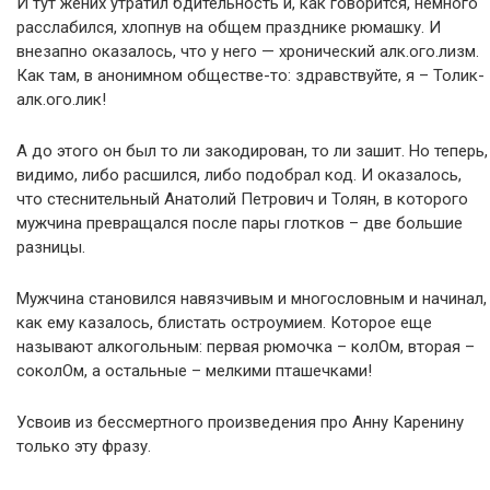
И тут жених утратил бдительность и, как говорится, немного
расслабился, хлопнув на общем празднике рюмашку. И
внезапно оказалось, что у него — хронический алк.ого.лизм.
Как там, в анонимном обществе-то: здравствуйте, я – Толик-
алк.ого.лик!
А до этого он был то ли закодирован, то ли зашит. Но теперь,
видимо, либо расшился, либо подобрал код. И оказалось,
что стеснительный Анатолий Петрович и Толян, в которого
мужчина превращался после пары глотков – две большие
разницы.
Мужчина становился навязчивым и многословным и начинал,
как ему казалось, блистать остроумием. Которое еще
называют алкогольным: первая рюмочка – колОм, вторая –
соколОм, а остальные – мелкими пташечками!
Усвоив из бессмертного произведения про Анну Каренину
только эту фразу.