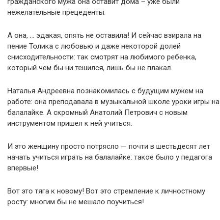
гражданского мужа она оставит дома – уже были
нежелательные прецеденты.
А она, … эдакая, опять не оставила! И сейчас взирала на
пение Толика с любовью и даже некоторой долей
снисходительности: так смотрят на любимого ребенка,
который чем бы ни тешился, лишь бы не плакал.
Наталья Андреевна познакомилась с будущим мужем на
работе: она преподавала в музыкальной школе уроки игры на
балалайке. А скромный Анатолий Петрович с новым
инструментом пришел к ней учиться.
И это женщину просто потрясло — почти в шестьдесят лет
начать учиться играть на балалайке: такое было у педагога
впервые!
Вот это тяга к новому! Вот это стремление к личностному
росту: многим бы не мешало поучиться!