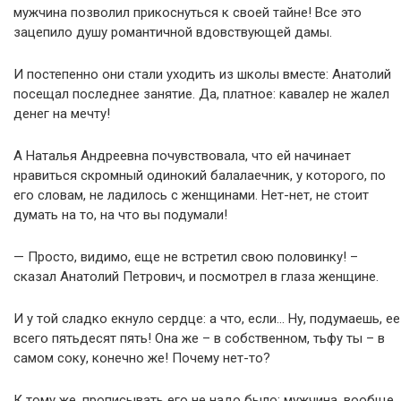
мужчина позволил прикоснуться к своей тайне! Все это
зацепило душу романтичной вдовствующей дамы.
И постепенно они стали уходить из школы вместе: Анатолий
посещал последнее занятие. Да, платное: кавалер не жалел
денег на мечту!
А Наталья Андреевна почувствовала, что ей начинает
нравиться скромный одинокий балалаечник, у которого, по
его словам, не ладилось с женщинами. Нет-нет, не стоит
думать на то, на что вы подумали!
— Просто, видимо, еще не встретил свою половинку! –
сказал Анатолий Петрович, и посмотрел в глаза женщине.
И у той сладко екнуло сердце: а что, если… Ну, подумаешь, ее
всего пятьдесят пять! Она же – в собственном, тьфу ты – в
самом соку, конечно же! Почему нет-то?
К тому же, прописывать его не надо было: мужчина, вообще,