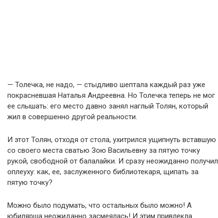
— Толечка, не надо, — стыдливо шептала каждый раз уже
покрасневшая Наталья Андреевна. Но Толечка теперь не мог
ее слышать: его место давно занял наглый Толян, который
жил в совершенно другой реальности.
И этот Толян, отходя от стола, ухитрился ущипнуть вставшую
со своего места сватью Зою Васильевну за пятую точку
рукой, свободной от балалайки. И сразу неожиданно получил
оплеуху: как, ее, заслуженного библиотекаря, щипать за
пятую точку?
Можно было подумать, что остальных было можно! А
юбилярша неожиданно засмеялась! И этим привлекла