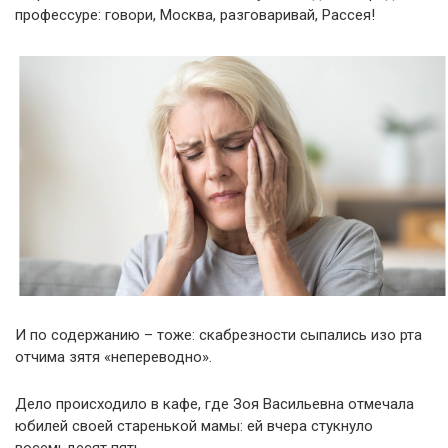
профессуре: говори, Москва, разговаривай, Рассея!
И по содержанию – тоже: скабрезности сыпались изо рта
отчима зятя «непереводно».
Дело происходило в кафе, где Зоя Васильевна отмечала
юбилей своей старенькой мамы: ей вчера стукнуло
восемьдесят пять.