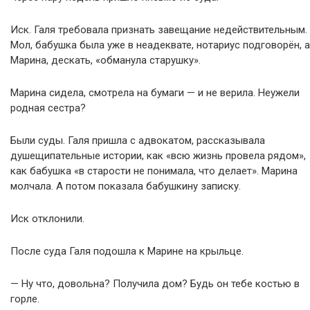
Иск. Галя требовала признать завещание недействительным.
Мол, бабушка была уже в неадеквате, нотариус подговорён, а
Марина, дескать, «обманула старушку».
Марина сидела, смотрела на бумаги — и не верила. Неужели
родная сестра?
Были суды. Галя пришла с адвокатом, рассказывала
душещипательные истории, как «всю жизнь провела рядом»,
как бабушка «в старости не понимала, что делает». Марина
молчала. А потом показала бабушкину записку.
Иск отклонили.
После суда Галя подошла к Марине на крыльце.
— Ну что, довольна? Получила дом? Будь он тебе костью в
горле.