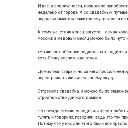
И все, в совокупности, позволило приобре
недалеко от города. А со свадебным путеше
первое совместно нажитое имущество, и на
К тому же, стоял конец августа – самая хор
России: а медовый месяц можно было чуточк
«На жизнь» обещали подкидывать родители с
хотя Ленку воспитывал отчим.
Домик был старый, но за него просили недор
перестраивать жилье по своему вкусу.
Отгремела свадебка, и можно было замахива
строительство дачного домика.
Но прежде стоило определить фронт работ 
гулять и говорили, говорили: ведь это так п
Потому что у них для этого были все предпо