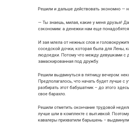
Решили и дальше действовать экономно — не
— Ты знаешь, милая, какие у меня друзья! Д
сэкономим: а денежки нам еще понадобятся,
И зая млела от нежных слов и головокружител
соседской дочки, которая была для Лены, к
людоедки. Потому что между девушками с д
замаскированная под дружбу.
Решили выдвинуться в пятницу вечером: нек
Предполагалось, что начать будет лучше с ут
разбирать этот бабушатник – до этого здес
свое барахло.
Решили отметить окончание трудовой недел
лучше шли в комплекте с вып.ивкой. Поэтому
кавалеры прихватили барышень – выдвинули