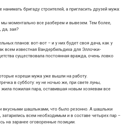
 нанимать бригаду строителей, а пригласить друзей мужа:
а мы моментально все разберем и вывезем. Тем более,
 да, зая?
ьных планов: вот-вот – и у них будет своя дача, как у
ак всем известная Вандербильдиха для Эллочки-
етства существовала постоянная вражда, очень ловко
оторые кореши мужа уже вышли на работу.
речка в субботу: ну не ночью же, при свете луны,
ь жила пожилая пара, оставившая новым хозяевам все
и вкусными шашлыками, что было резонно. А шашлыки
, затарились всем необходимым и в составе четырех пар –
сь на заранее оговоренные позиции.