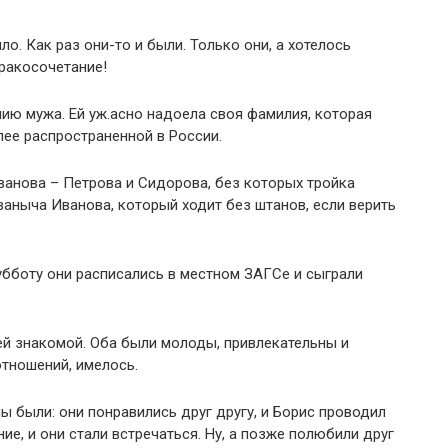
ло. Как раз они-то и были. Только они, а хотелось
ракосочетание!
ию мужа. Ей уж.асно надоела своя фамилия, которая
лее распространенной в России.
ванова – Петрова и Сидорова, без которых тройка
ваныча Иванова, который ходит без штанов, если верить
субботу они расписались в местном ЗАГСе и сыграли
й знакомой. Оба были молоды, привлекательны и
отношений, имелось.
ы были: они понравились друг другу, и Борис проводил
ие, и они стали встречаться. Ну, а позже полюбили друг