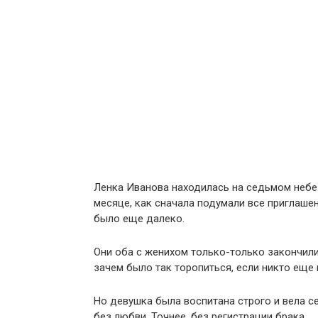
Ленка Иванова находилась на седьмом небе о
месяце, как сначала подумали все приглаше
было еще далеко.
Они оба с женихом только-только закончили 
зачем было так торопиться, если никто еще 
Но девушка была воспитана строго и вела се
без любви. Точнее, без регистрации брака.