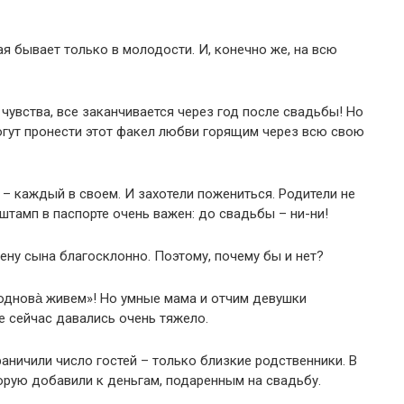
ая бывает только в молодости. И, конечно же, на всю
 чувства, все заканчивается через год после свадьбы! Но
смогут пронести этот факел любви горящим через всю свою
 – каждый в своем. И захотели пожениться. Родители не
 штамп в паспорте очень важен: до свадьбы – ни-ни!
ну сына благосклонно. Поэтому, почему бы и нет?
«однова̀ живем»! Но умные мама и отчим девушки
е сейчас давались очень тяжело.
раничили число гостей – только близкие родственники. В
орую добавили к деньгам, подаренным на свадьбу.