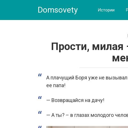
Skip
Domsovety
to
Истории
content
Прости, милая 
ме
А плачущий Боря уже не вызывал 
ее папа!
— Возвращайся на дачу!
— А ты? – в глазах молодого чел