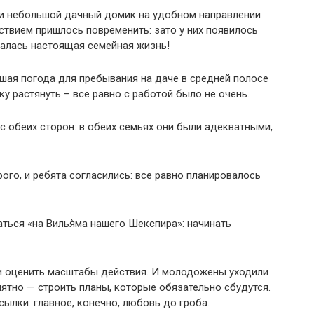
сти небольшой дачный домик на удобном направлении
ствием пришлось повременить: зато у них появилось
чалась настоящая семейная жизнь!
ошая погода для пребывания на даче в средней полосе
у растянуть – все равно с работой было не очень.
 обеих сторон: в обеих семьях они были адекватными,
ого, и ребята согласились: все равно планировалось
ться «на Вилья̀ма нашего Шекспира»: начинать
и оценить масштабы действия. И молодожены уходили
риятно — строить планы, которые обязательно сбудутся.
сылки: главное, конечно, любовь до гроба.