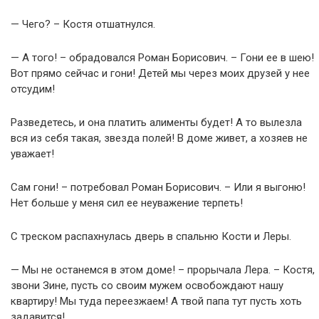
— Чего? – Костя отшатнулся.
— А того! – обрадовался Роман Борисович. – Гони ее в шею!
Вот прямо сейчас и гони! Детей мы через моих друзей у нее
отсудим!
Разведетесь, и она платить алименты будет! А то вылезла
вся из себя такая, звезда полей! В доме живет, а хозяев не
уважает!
Сам гони! – потребовал Роман Борисович. – Или я выгоню!
Нет больше у меня сил ее неуважение терпеть!
С треском распахнулась дверь в спальню Кости и Леры.
— Мы не останемся в этом доме! – прорычала Лера. – Костя,
звони Зине, пусть со своим мужем освобождают нашу
квартиру! Мы туда переезжаем! А твой папа тут пусть хоть
задавится!