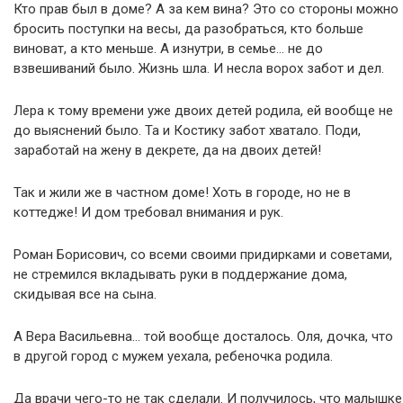
Кто прав был в доме? А за кем вина? Это со стороны можно
бросить поступки на весы, да разобраться, кто больше
виноват, а кто меньше. А изнутри, в семье… не до
взвешиваний было. Жизнь шла. И несла ворох забот и дел.
Лера к тому времени уже двоих детей родила, ей вообще не
до выяснений было. Та и Костику забот хватало. Поди,
заработай на жену в декрете, да на двоих детей!
Так и жили же в частном доме! Хоть в городе, но не в
коттедже! И дом требовал внимания и рук.
Роман Борисович, со всеми своими придирками и советами,
не стремился вкладывать руки в поддержание дома,
скидывая все на сына.
А Вера Васильевна… той вообще досталось. Оля, дочка, что
в другой город с мужем уехала, ребеночка родила.
Да врачи чего-то не так сделали. И получилось, что малышке