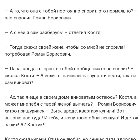
— А то, что она с тобой постоянно спорит, это нормально? –
зло спросил Роман Борисович.
— А с ней я сам разберусь! – ответил Костя.
— Тогда скажи своей жене, чтобы со мной не спорила! –
потребовал Роман Борисович.
— Папа, когда ты прав, с тобой вообще никто не спорит! –
сказал Костя. – А если ты начинаешь глупости нести, так ты
сам виноват!
— Ах, так я еще в своем доме виноватым остаюсь? Костя, а
может мне тебя с твоей женой выгнать? – Роман Борисович
хитро прищурился. – Вы ж, вроде, квартиру купили! Вот
выгоню вас туда! И тебя, и жену твою обнаглевшую! И деток
ваших! А? Костик!
Костя сжал кулаки. Отца он любил, но сейчас папа здорово