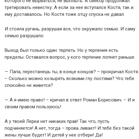
которого не вырваться, не выплыть. А свекор продолжал
третировать невестку. А если за нее вступался Костя, так и
ему доставалось. Но Костя тоже отцу спуска не давал.
И стояла ругань, разрушая все, что окружало семью. И саму
семью разрушало.
Выход был только один: терпеть. Но у терпения есть
пределы. Оставался вопрос, у кого терпение лопнет раньше.
— Папа, перестанешь ты, в конце концов? – прокричал Костя.
– Сколько можно козырять всякими глу..постями? Что тебе
спокойно не живется?
— А я имею право! – кричал в ответ Роман Борисович. – И я
своим правом пользуюсь!
А у твоей Лерки нет никаких прав! Так что, пусть
подчиняется! А нет, тогда – прова..ливает! И тебе без такой
жены лучше будет! И детей у нее отбери! Да!