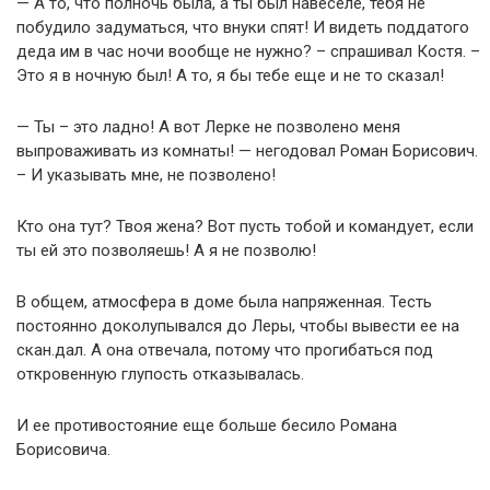
— А то, что полночь была, а ты был навеселе, тебя не
побудило задуматься, что внуки спят! И видеть поддатого
деда им в час ночи вообще не нужно? – спрашивал Костя. –
Это я в ночную был! А то, я бы тебе еще и не то сказал!
— Ты – это ладно! А вот Лерке не позволено меня
выпроваживать из комнаты! — негодовал Роман Борисович.
– И указывать мне, не позволено!
Кто она тут? Твоя жена? Вот пусть тобой и командует, если
ты ей это позволяешь! А я не позволю!
В общем, атмосфера в доме была напряженная. Тесть
постоянно доколупывался до Леры, чтобы вывести ее на
скан.дал. А она отвечала, потому что прогибаться под
откровенную глупость отказывалась.
И ее противостояние еще больше бесило Романа
Борисовича.