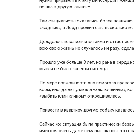
нужно приравнять к акту милосердия, женщина
пошла в другую клинику.
Там специалисты оказались более понимающ
«жадные», и Лорд прожил ещё несколько ме
Дождался, пока кончится зима и оттает земля
всю свою жизнь не случалось ни разу, сдел
Прошло уже больше 3 лет, но рана в сердце
мысли не было завести питомца.
По мере возможности она помогала провере
корм, иногда выгуливала «заключённых», ког
«выбить клин клином» открещивалась.
Привести в квартиру другую собаку казалос
Сейчас же ситуация была практически безвы
имеются очень даже немалые шансы, что она