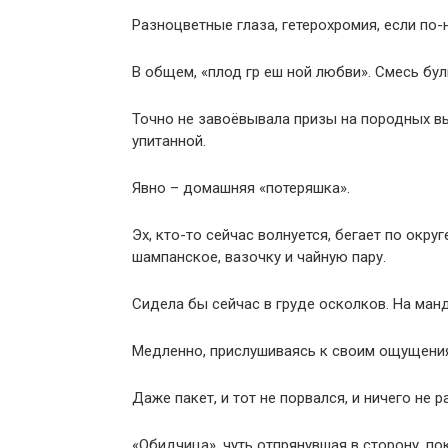
Разноцветные глаза, гетерохромия, если по-
В общем, «плод гр еш ной любви». Смесь бул
Точно не завоёвывала призы на породных вы
упитанной.
Явно – домашняя «потеряшка».
Эх, кто-то сейчас волнуется, бегает по округ
шампанское, вазочку и чайную пару.
Сидела бы сейчас в груде осколков. На ман
Медленно, прислушиваясь к своим ощущениям,
Даже пакет, и тот не порвался, и ничего не 
«Обидчица», чуть отпрянувшая в сторону, п