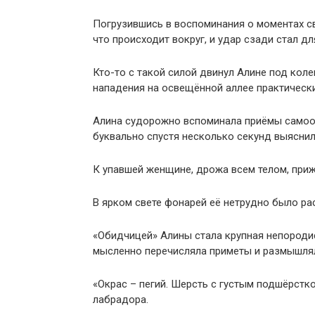
Погрузившись в воспоминания о моментах св
что происходит вокруг, и удар сзади стал д
Кто-то с такой силой двинул Алине под коле
нападения на освещённой аллее практически
Алина судорожно вспоминала приёмы самооб
буквально спустя несколько секунд выяснило
К упавшей женщине, дрожа всем телом, приж
В ярком свете фонарей её нетрудно было ра
«Обидчицей» Алины стала крупная непородис
мысленно перечисляла приметы и размышля
«Окрас – пегий. Шерсть с густым подшёрстком
лабрадора.