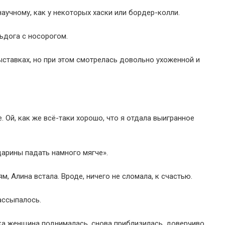
научному, как у некоторых хаски или бордер-колли.
ьдога с носорогом.
ставках, но при этом смотрелась довольно ухоженной и
е. Ой, как же всё-таки хорошо, что я отдала выигранное
дарины падать намного мягче».
 Алина встала. Вроде, ничего не сломала, к счастью.
рассыпалось.
ока женщина поднималась, снова приблизилась, доверчиво