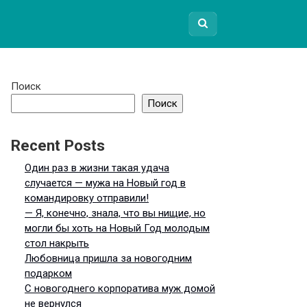
Поиск
Поиск
Recent Posts
Один раз в жизни такая удача
случается — мужа на Новый год в
командировку отправили!
— Я, конечно, знала, что вы нищие, но
могли бы хоть на Новый Год молодым
стол накрыть
Любовница пришла за новогодним
подарком
С новогоднего корпоратива муж домой
не вернулся