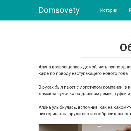
Skip
Domsovety
to
Истории
content
О
Алина возвращалась домой, чуть припозднив
кафе по поводу наступающего нового года.
В руках был пакет с логотипом компании, в
дамская сумочка на длинном ремне, туфли и 
Алина улыбнулась, вспомнив, как на каком-
викторинах на эрудицию и сообразительность