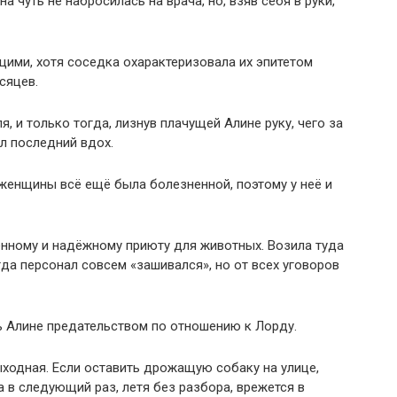
 чуть не набросилась на врача, но, взяв себя в руки,
ими, хотя соседка охарактеризовала их эпитетом
сяцев.
, и только тогда, лизнув плачущей Алине руку, чего за
ал последний вдох.
 женщины всё ещё была болезненной, поэтому у неё и
нному и надёжному приюту для животных. Возила туда
да персонал совсем «зашивался», но от всех уговоров
ь Алине предательством по отношению к Лорду.
ходная. Если оставить дрожащую собаку на улице,
 в следующий раз, летя без разбора, врежется в