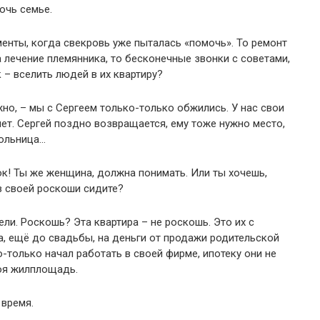
очь семье.
менты, когда свекровь уже пыталась «помочь». То ремонт
а лечение племянника, то бесконечные звонки с советами,
к – вселить людей в их квартиру?
но, – мы с Сергеем только-только обжились. У нас свои
нет. Сергей поздно возвращается, ему тоже нужно место,
кольница…
ок! Ты же женщина, должна понимать. Или ты хочешь,
в своей роскоши сидите?
ели. Роскошь? Эта квартира – не роскошь. Это их с
а, ещё до свадьбы, на деньги от продажи родительской
о-только начал работать в своей фирме, ипотеку они не
воя жилплощадь.
 время.