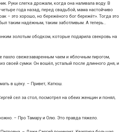
ик. Руки слегка дрожали, когда она наливала воду. В
 четыре года назад, перед свадьбой, мама настойчиво
рак – это хорошо, но бережёного бог бережёт». Тогда это
был таким надёжным, таким заботливым. А теперь…
тонким золотым ободком, которые подарила свекровь на
же пахло свежезаваренным чаем и яблочным пирогом,
з своей сумки. Он вошёл, усталый после длинного дня, и
мать в щёку. – Привет, Катюш.
Сергей сел за стол, посмотрел на обеих женщин и понял,
рожно. – Про Тамару и Олю. Это правда тяжело.
 Петровна. – Даже Сергей понимает. Квартира большая,