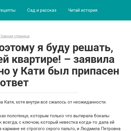
Рецепты
Сад и рассказ
Читай история
Главная страница
оэтому я буду решать,
ей квартире! – заявила
 но у Кати был припасен
ответ
а Катя, хотя внутри всё сжалось от неожиданности.
уках полотенце, которым только что вытирала бокалы
к всегда, с ключом, который невестка когда-то дала ей
 в кармане её строгого серого пальто, и Людмила Петровна