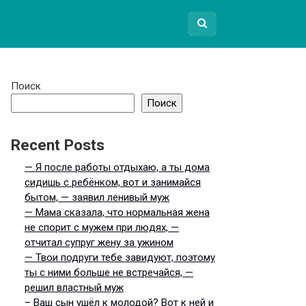
Поиск
Поиск
Recent Posts
— Я после работы отдыхаю, а ты дома
сидишь с ребёнком, вот и занимайся
бытом, — заявил ленивый муж
— Мама сказала, что нормальная жена
не спорит с мужем при людях, —
отчитал супруг жену за ужином
— Твои подруги тебе завидуют, поэтому
ты с ними больше не встречайся, —
решил властный муж
– Ваш сын ушёл к молодой? Вот к ней и