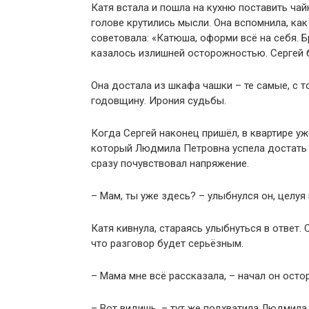
Катя встала и пошла на кухню поставить чайн
голове крутились мысли. Она вспомнила, как
советовала: «Катюша, оформи всё на себя. Б
казалось излишней осторожностью. Сергей 
Она достала из шкафа чашки – те самые, с 
годовщину. Ирония судьбы.
Когда Сергей наконец пришёл, в квартире у
который Людмила Петровна успела достать и
сразу почувствовал напряжение.
– Мам, ты уже здесь? – улыбнулся он, целуя 
Катя кивнула, стараясь улыбнуться в ответ. 
что разговор будет серьёзным.
– Мама мне всё рассказала, – начал он осто
– Вот видишь, – тут же подхватила Людмила