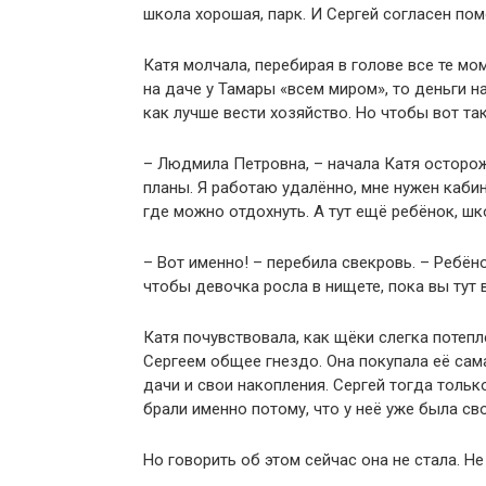
школа хорошая, парк. И Сергей согласен пом
Катя молчала, перебирая в голове все те мо
на даче у Тамары «всем миром», то деньги н
как лучше вести хозяйство. Но чтобы вот та
– Людмила Петровна, – начала Катя осторож
планы. Я работаю удалённо, мне нужен каби
где можно отдохнуть. А тут ещё ребёнок, ш
– Вот именно! – перебила свекровь. – Ребён
чтобы девочка росла в нищете, пока вы тут 
Катя почувствовала, как щёки слегка потепл
Сергеем общее гнездо. Она покупала её сам
дачи и свои накопления. Сергей тогда тольк
брали именно потому, что у неё уже была с
Но говорить об этом сейчас она не стала. Не