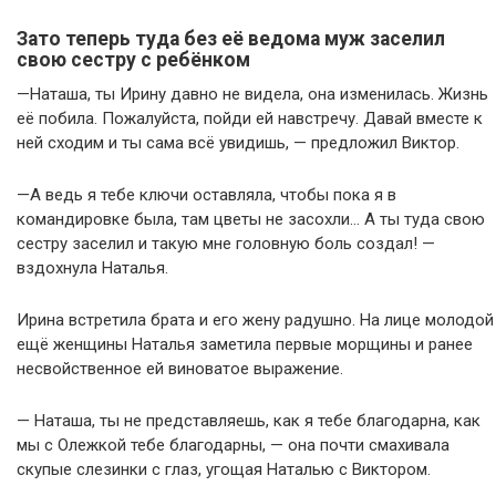
Зато теперь туда без её ведома муж заселил
свою сестру с ребёнком
—Наташа, ты Ирину давно не видела, она изменилась. Жизнь
её побила. Пожалуйста, пойди ей навстречу. Давай вместе к
ней сходим и ты сама всё увидишь, — предложил Виктор.
—А ведь я тебе ключи оставляла, чтобы пока я в
командировке была, там цветы не засохли… А ты туда свою
сестру заселил и такую мне головную боль создал! —
вздохнула Наталья.
Ирина встретила брата и его жену радушно. На лице молодой
ещё женщины Наталья заметила первые морщины и ранее
несвойственное ей виноватое выражение.
— Наташа, ты не представляешь, как я тебе благодарна, как
мы с Олежкой тебе благодарны, — она почти смахивала
скупые слезинки с глаз, угощая Наталью с Виктором.