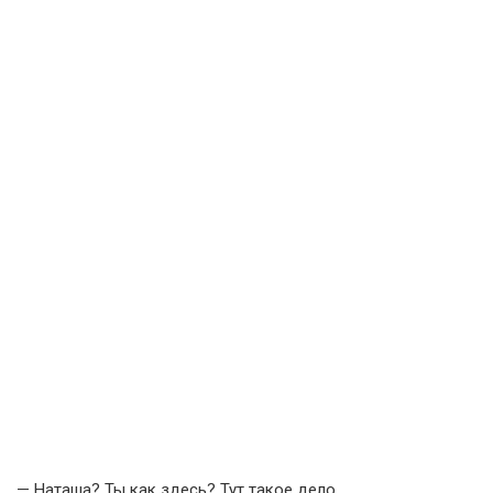
— Наташа? Ты как здесь? Тут такое дело…