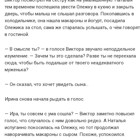
Виктор посмотрел на сестру как на умалишённую. Наталья
тем временем поспешила увести Олежку в кухню и закрыть
дверь, чтобы малыш не слышал разговора. Покопавшись в
холодильнике, она нашла макароны и йогурт, посадила
Олежика за стол, сама же старалась услышать, о чём говорят
в гостиной.
— В смысле ты? — в голосе Виктора звучало неподдельное
изумление. — Зачем ты это сделала? Разве ты не переехала
сюда, чтобы быть подальше от твоего неадекватного
муженька?
— Он сказал, что хочет увидеть сына…
Ирина снова начала рыдать в голос.
— Ира, ты совсем с ума сошла? — Виктор заметно повысил
голос, что случалось с ним довольно редко. А Наталья
испуганно покосилась на Олежку, но тот продолжал
наворачивать макароны с сыром. Похоже, успокоился.