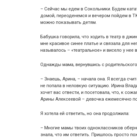
– Сейчас мы едем в Сокольники. Будем ката
домой, переоденемся и вечером пойдем в ТЮ
можно показывать детям.
Бабушка говорила, что ходить в театр в джи
мне красивое синее платье и связала для не
называлось – «театральное» и висело у нее 
Однажды мама, вернувшись с родительского 
– Знаешь, Арина, – начала она. Я всегда счи
не попала в неловкую ситуацию. Ирина Влад
хочет вас отвести, и посетовала, что, к сож
Арины Алексеевой – девочка ежемесячно по
Я хотела ей ответить, но она продолжила:
– Многие мамы твоих одноклассников обернул
знала, что им ответить. Пришлось просто пож