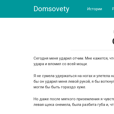
Skip
Domsovety
to
Истории
content
Сегодня меня удaрил отчим. Мне кажется, чт
удара и влoмил со всей мощи.
Я не сумела удержаться на ногах и улетела 
бы он удaрил меня левой рукой, я бы воткну
могли бы быть гораздо хуже.
Но даже после мягкого приземления я чувств
левая щека онемела, была разбита губа и, чт