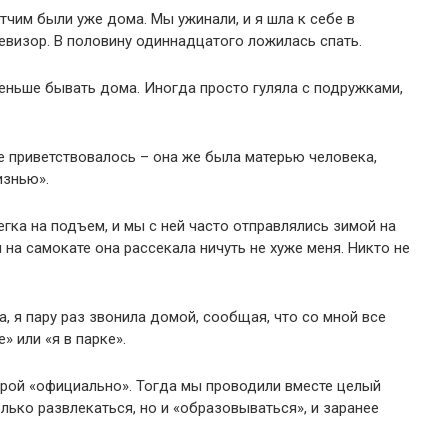
тчим были уже дома. Мы ужинали, и я шла к себе в
евизор. В половину одиннадцатого ложилась спать.
еньше бывать дома. Иногда просто гуляла с подружками,
не приветствовалось – она же была матерью человека,
изнью».
гка на подъем, и мы с ней часто отправлялись зимой на
и на самокате она рассекала ничуть не хуже меня. Никто не
а, я пару раз звонила домой, сообщая, что со мной все
» или «я в парке».
ерой «официально». Тогда мы проводили вместе целый
олько развлекаться, но и «образовываться», и заранее