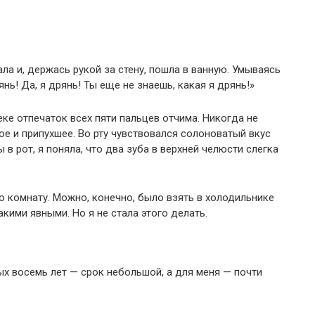
ла и, держась рукой за стену, пошла в ванную. Умываясь
нь! Да, я дрянь! Ты еще не знаешь, какая я дрянь!»
еке отпечаток всех пяти пальцев отчима. Никогда не
ое и припухшее. Во рту чувствовался солоноватый вкус
 в рот, я поняла, что два зуба в верхней челюсти слегка
ю комнату. Можно, конечно, было взять в холодильнике
акими явными. Но я не стала этого делать.
ых восемь лет — срок небольшой, а для меня — почти