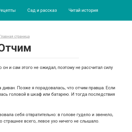
Рецепты
Сад и рассказ
Читай история
Главная страница
Отчим
о он и сам этого не ожидал, поэтому не рассчитал силу
на диван. Позже я порадовалась, что отчим правша. Если
лась головой в шкаф или батарею. И тогда последствия
овала себя отвратительно: в голове гудело и звенело,
о страшнее всего, левое ухо ничего не слышало.