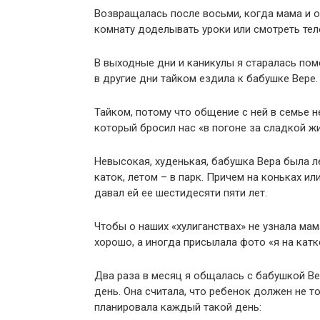
Возвращалась после восьми, когда мама и о
комнату доделывать уроки или смотреть тел
В выходные дни и каникулы я старалась пом
в другие дни тайком ездила к бабушке Вере.
Тайком, потому что общение с ней в семье 
который бросил нас «в погоне за сладкой ж
Невысокая, худенькая, бабушка Вера была ле
каток, летом – в парк. Причем на коньках ил
давал ей ее шестидесяти пяти лет.
Чтобы о наших «хулиганствах» не узнала мам
хорошо, а иногда присылала фото «я на катке
Два раза в месяц я общалась с бабушкой В
день. Она считала, что ребенок должен не т
планировала каждый такой день: