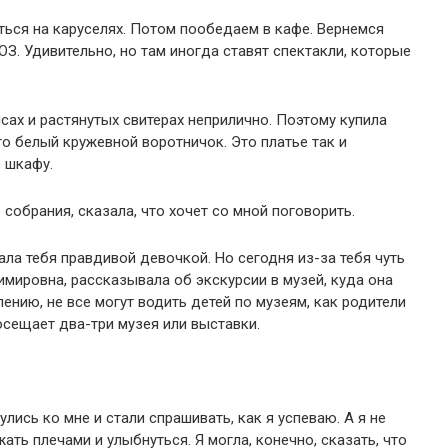
ться на каруселях. Потом пообедаем в кафе. Вернемся
З. Удивительно, но там иногда ставят спектакли, которые
нсах и растянутых свитерах неприлично. Поэтому купила
го белый кружевной воротничок. Это платье так и
в шкафу.
собрания, сказала, что хочет со мной поговорить.
тала тебя правдивой девочкой. Но сегодня из-за тебя чуть
имировна, рассказывала об экскурсии в музей, куда она
алению, не все могут водить детей по музеям, как родители
сещает два-три музея или выставки.
ись ко мне и стали спрашивать, как я успеваю. А я не
ать плечами и улыбнуться. Я могла, конечно, сказать, что