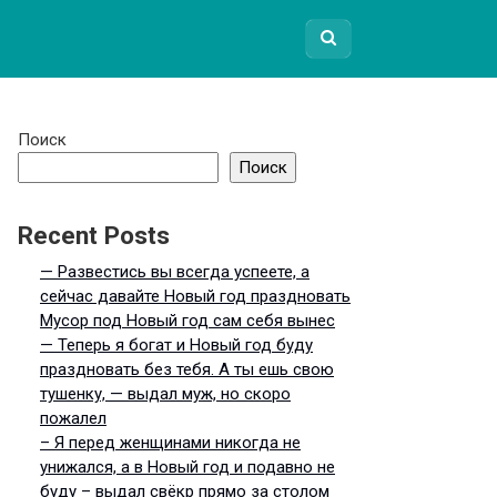
Поиск
Поиск
Recent Posts
— Развестись вы всегда успеете, а
сейчас давайте Новый год праздновать
Мусор под Новый год сам себя вынес
— Теперь я богат и Новый год буду
праздновать без тебя. А ты ешь свою
тушенку, — выдал муж, но скоро
пожалел
– Я перед женщинами никогда не
унижался, а в Новый год и подавно не
буду – выдал свёкр прямо за столом