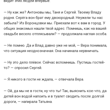
видит этих людей впервые.
— Ну как же? Антоновы мы, Таня и Сергей. Твоему Владу
родня. Серёга вон брат ему двоюродный. Неужели ты нас
забыла? Из Воронцовки мы. Приехали вот к вам в город. У
общих знакомых нашли твой адрес. Помнишь, как на вашей
свадьбе весело отплясывали? — продолжала наглая особа.
— Не помню. Да и Влад давно уже не мой, — Вера понимала,
что ситуация неоднозначная. Она начинала нервничать.
— Ну это дело плёвое. Сейчас вспомнишь. Пустишь гостей-
то? — спросил Сергей.
— Я никого в гости не ждала, — отвечала Вера.
— Ой, да мы не в гости, ну что ты! Так, выяснить кое-что, да
детей вон водой напоить и в туалет сводить после долгой
дороги, — напирала Татьяна.