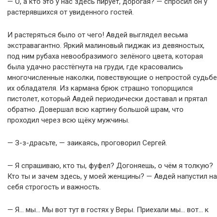
— О, а кто это у нас здесь пирует, дорогая? — спросил он у
растерявшихся от увиденного гостей.
И растеряться было от чего! Авдей выглядел весьма
экстравагантно. Яркий малиновый пиджак из девяностых,
под ним рубаха невообразимого зелёного цвета, которая
была удачно расстёгнута на груди, где красовались
многочисленные наколки, повествующие о непростой судьбе
их обладателя. Из кармана брюк страшно топорщился
пистолет, который Авдей периодически доставал и прятал
обратно. Довершал всю картину большой шрам, что
проходил через всю щёку мужчины.
— З-з-драсьте, — заикаясь, проговорил Сергей.
— Я спрашиваю, кто ты, фуфел? Догоняешь, о чём я толкую?
Кто ты и зачем здесь, у моей женщины? — Авдей напустил на
себя строгость и важность.
— Я… мы… Мы вот тут в гостях у Веры. Приехали мы… вот… к