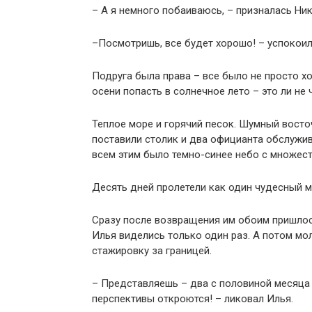
– А я немного побаиваюсь, – призналась Ник
–Посмотришь, все будет хорошо! – успокои
Подруга была права – все было не просто х
осени попасть в солнечное лето – это ли не 
Теплое море и горячий песок. Шумный восто
поставили столик и два официанта обслужив
всем этим было темно-синее небо с множест
Десять дней пролетели как один чудесный м
Сразу после возвращения им обоим пришлось
Илья виделись только один раз. А потом мо
стажировку за границей.
– Представляешь – два с половиной месяца 
перспективы откроются! – ликовал Илья.