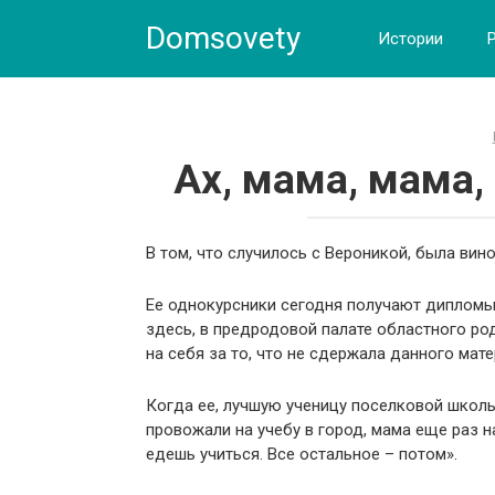
Skip
Domsovety
to
Истории
content
Ах, мама, мама,
В том, что случилось с Вероникой, была вин
Ее однокурсники сегодня получают дипломы 
здесь, в предродовой палате областного ро
на себя за то, что не сдержала данного мате
Когда ее, лучшую ученицу поселковой школы
провожали на учебу в город, мама еще раз н
едешь учиться. Все остальное – потом».