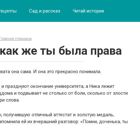
Рецепты
Сад и рассказ
Читай история
Главная страница
 как же ты была права
овата она сама. И она это прекрасно понимала.
и празднуют окончание университета, а Ника лежит
ддома и подвывает не столько от боли, сколько от злости
ри слова.
, получившую отличный аттестат и золотую медаль,
апомнила ей их вчерашний разговор: «Помни, доченька, ты