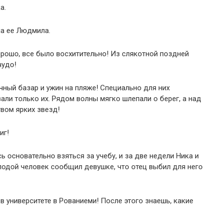
а.
ла ее Людмила.
орошо, все было восхитительно! Из слякотной поздней
чудо!
чный базар и ужин на пляже! Специально для них
али только их. Рядом волны мягко шлепали о берег, а над
вом ярких звезд!
иг!
 основательно взяться за учебу, и за две недели Ника и
лодой человек сообщил девушке, что отец выбил для него
в университете в Рованиеми! После этого знаешь, какие