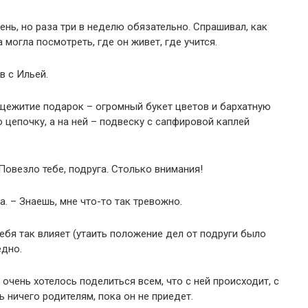
ень, но раза три в неделю обязательно. Спрашивал, как
 могла посмотреть, где он живет, где учится.
в с Ильей.
бщежитие подарок – огромный букет цветов и бархатную
 цепочку, а на ней – подвеску с сапфировой каплей
Повезло тебе, подруга. Столько внимания!
а. – Знаешь, мне что-то так тревожно.
тебя так влияет (утаить положение дел от подруги было
едно.
очень хотелось поделиться всем, что с ней происходит, с
ь ничего родителям, пока он не приедет.