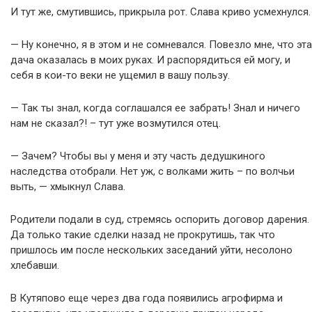
И тут же, смутившись, прикрыла рот. Слава криво усмехнулся.
— Ну конечно, я в этом и не сомневался. Повезло мне, что эта
дача оказалась в моих руках. И распорядиться ей могу, и
себя в кои-то веки не ущемил в вашу пользу.
— Так ты знал, когда соглашался ее забрать! Знал и ничего
нам не сказал?! – тут уже возмутился отец.
— Зачем? Чтобы вы у меня и эту часть дедушкиного
наследства отобрали. Нет уж, с волками жить – по волчьи
выть, — хмыкнул Слава.
Родители подали в суд, стремясь оспорить договор дарения.
Да только такие сделки назад не прокрутишь, так что
пришлось им после нескольких заседаний уйти, несолоно
хлебавши.
В Кутяпово еще через два года появились агрофирма и