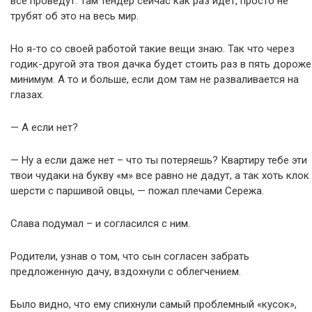
все проведут. Там тендер сейчас как раз идет, просто не
трубят об это на весь мир.
Но я-то со своей работой такие вещи знаю. Так что через
годик-другой эта твоя дачка будет стоить раз в пять дороже
минимум. А то и больше, если дом там не разваливается на
глазах.
— А если нет?
— Ну а если даже нет – что ты потеряешь? Квартиру тебе эти
твои чудаки на букву «м» все равно не дадут, а так хоть клок
шерсти с паршивой овцы, — пожал плечами Сережа.
Слава подумал – и согласился с ним.
Родители, узнав о том, что сын согласен забрать
предложенную дачу, вздохнули с облегчением.
Было видно, что ему спихнули самый проблемный «кусок»,