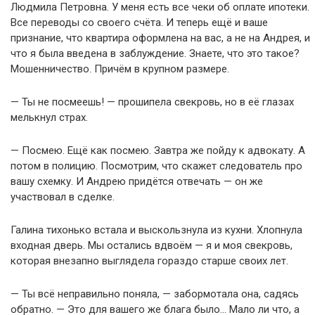
Людмила Петровна. У меня есть все чеки об оплате ипотеки.
Все переводы со своего счёта. И теперь ещё и ваше
признание, что квартира оформлена на вас, а не на Андрея, и
что я была введена в заблуждение. Знаете, что это такое?
Мошенничество. Причём в крупном размере.
— Ты не посмеешь! — прошипела свекровь, но в её глазах
мелькнул страх.
— Посмею. Ещё как посмею. Завтра же пойду к адвокату. А
потом в полицию. Посмотрим, что скажет следователь про
вашу схемку. И Андрею придётся отвечать — он же
участвовал в сделке.
Галина тихонько встала и выскользнула из кухни. Хлопнула
входная дверь. Мы остались вдвоём — я и моя свекровь,
которая внезапно выглядела гораздо старше своих лет.
— Ты всё неправильно поняла, — забормотала она, садясь
обратно. — Это для вашего же блага было… Мало ли что, а