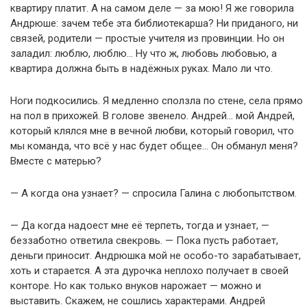
квартиру платит. А на самом деле — за мою! Я же говорила
Андрюше: зачем тебе эта библиотекарша? Ни приданого, ни
связей, родители — простые учителя из провинции. Но он
заладил: люблю, люблю… Ну что ж, любовь любовью, а
квартира должна быть в надёжных руках. Мало ли что.
Ноги подкосились. Я медленно сползла по стене, села прямо
на пол в прихожей. В голове звенело. Андрей… мой Андрей,
который клялся мне в вечной любви, который говорил, что
мы команда, что всё у нас будет общее… Он обманул меня?
Вместе с матерью?
— А когда она узнает? — спросила Галина с любопытством.
— Да когда надоест мне её терпеть, тогда и узнает, —
беззаботно ответила свекровь. — Пока пусть работает,
деньги приносит. Андрюшка мой не особо-то зарабатывает,
хоть и старается. А эта дурочка неплохо получает в своей
конторе. Но как только внуков нарожает — можно и
выставить. Скажем, не сошлись характерами. Андрей