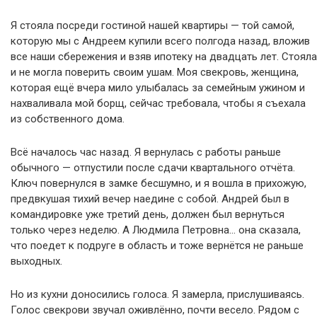
Я стояла посреди гостиной нашей квартиры — той самой,
которую мы с Андреем купили всего полгода назад, вложив
все наши сбережения и взяв ипотеку на двадцать лет. Стояла
и не могла поверить своим ушам. Моя свекровь, женщина,
которая ещё вчера мило улыбалась за семейным ужином и
нахваливала мой борщ, сейчас требовала, чтобы я съехала
из собственного дома.
Всё началось час назад. Я вернулась с работы раньше
обычного — отпустили после сдачи квартального отчёта.
Ключ повернулся в замке бесшумно, и я вошла в прихожую,
предвкушая тихий вечер наедине с собой. Андрей был в
командировке уже третий день, должен был вернуться
только через неделю. А Людмила Петровна… она сказала,
что поедет к подруге в область и тоже вернётся не раньше
выходных.
Но из кухни доносились голоса. Я замерла, прислушиваясь.
Голос свекрови звучал оживлённо, почти весело. Рядом с