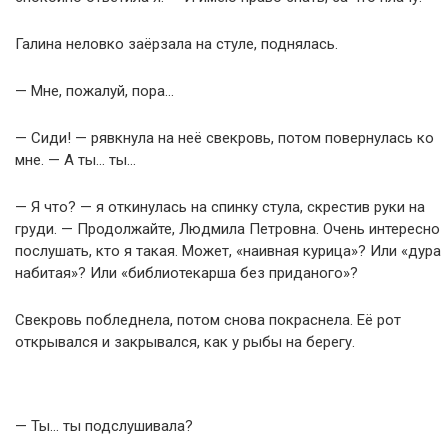
Галина неловко заёрзала на стуле, поднялась.
— Мне, пожалуй, пора…
— Сиди! — рявкнула на неё свекровь, потом повернулась ко
мне. — А ты… ты…
— Я что? — я откинулась на спинку стула, скрестив руки на
груди. — Продолжайте, Людмила Петровна. Очень интересно
послушать, кто я такая. Может, «наивная курица»? Или «дура
набитая»? Или «библиотекарша без приданого»?
Свекровь побледнела, потом снова покраснела. Её рот
открывался и закрывался, как у рыбы на берегу.
— Ты… ты подслушивала?