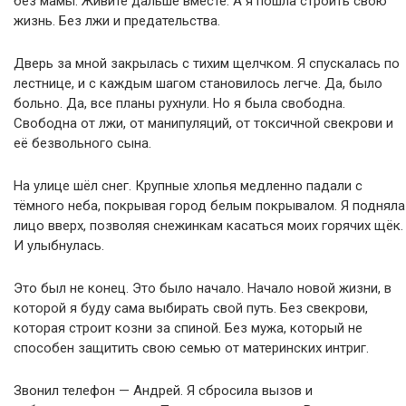
без мамы. Живите дальше вместе. А я пошла строить свою
жизнь. Без лжи и предательства.
Дверь за мной закрылась с тихим щелчком. Я спускалась по
лестнице, и с каждым шагом становилось легче. Да, было
больно. Да, все планы рухнули. Но я была свободна.
Свободна от лжи, от манипуляций, от токсичной свекрови и
её безвольного сына.
На улице шёл снег. Крупные хлопья медленно падали с
тёмного неба, покрывая город белым покрывалом. Я подняла
лицо вверх, позволяя снежинкам касаться моих горячих щёк.
И улыбнулась.
Это был не конец. Это было начало. Начало новой жизни, в
которой я буду сама выбирать свой путь. Без свекрови,
которая строит козни за спиной. Без мужа, который не
способен защитить свою семью от материнских интриг.
Звонил телефон — Андрей. Я сбросила вызов и