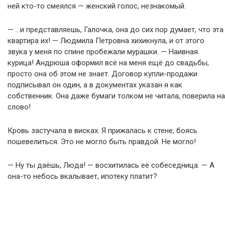
ней кто-то смеялся — женский голос, незнакомый.
— …и представляешь, Галочка, она до сих пор думает, что эта
квартира их! — Людмила Петровна хихикнула, и от этого
звука у меня по спине пробежали мурашки. — Наивная
курица! Андрюша оформил всё на меня ещё до свадьбы,
просто она об этом не знает. Договор купли-продажи
подписывал он один, а в документах указан я как
собственник. Она даже бумаги толком не читала, поверила на
слово!
Кровь застучала в висках. Я прижалась к стене, боясь
пошевелиться. Это не могло быть правдой. Не могло!
— Ну ты даёшь, Люда! — восхитилась её собеседница. — А
она-то небось вкалывает, ипотеку платит?