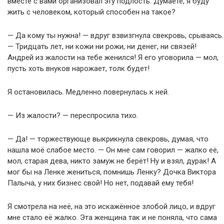
вместе с вами организовал эту подлость. Думаете, я буду
жить с человеком, который способен на такое?
— Да кому ты нужна! — вдруг взвизгнула свекровь, срываясь.
— Тридцать лет, ни кожи ни рожи, ни денег, ни связей!
Андрей из жалости на тебе женился! Я его уговорила — мол,
пусть хоть внуков нарожает, толк будет!
Я остановилась. Медленно повернулась к ней.
— Из жалости? — переспросила тихо.
— Да! — торжествующе выкрикнула свекровь, думая, что
нашла моё слабое место. — Он мне сам говорил — жалко её,
мол, старая дева, никто замуж не берёт! Ну и взял, дурак! А
мог бы на Ленке жениться, помнишь Ленку? Дочка Виктора
Палыча, у них бизнес свой! Но нет, подавай ему тебя!
Я смотрела на неё, на это искажённое злобой лицо, и вдруг
мне стало её жалко. Эта женщина так и не поняла, что сама