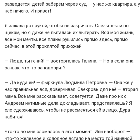
разведётся, детей заберём через суд — у нас же квартира, а у
неё ничего. И привет!
Я зажала рот рукой, чтобы не закричать. Слёзы текли по
щекам, но я даже не пыталась их вытирать. Вся моя жизнь,
все мои мечты, все планы рушились прямо здесь, прямо
сейчас, в этой проклятой прихожей.
— Люда, ты гений! — восторгалась Галина. — Но а если она
раньше что-то заподозрит?
— Да куда ей! — фыркнула Людмила Петровна. — Она же у
нас правильная вся, доверчивая. Свекровь для неё — вторая
мама. Всё мне рассказывает, советуется. Даже про их с
Андреем интимные дела докладывает, представляешь? Я
еле сдерживаюсь, чтобы не рассмеяться ей в лицо. Дура
набитая!
Что-то во мне сломалось в этот момент. Или наоборот —
что-то железное и холодное встало на место той наивной