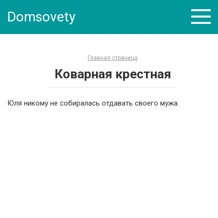
Skip
Domsovety
to
content
Главная страница
Коварная крестная
Юля никому не собиралась отдавать своего мужа.