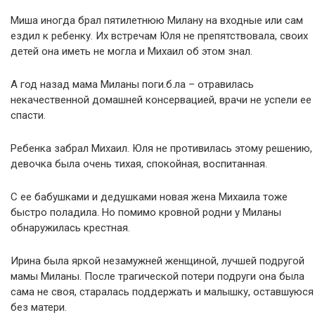
Миша иногда брал пятилетнюю Милану на входные или сам
ездил к ребенку. Их встречам Юля не препятствовала, своих
детей она иметь не могла и Михаил об этом знал.
А год назад мама Миланы поги.б.ла – отравилась
некачественной домашней консервацией, врачи не успели ее
спасти.
Ребенка забрал Михаил. Юля не противилась этому решению,
девочка была очень тихая, спокойная, воспитанная.
С ее бабушками и дедушками новая жена Михаила тоже
быстро поладила. Но помимо кровной родни у Миланы
обнаружилась крестная.
Ирина была яркой незамужней женщиной, лучшей подругой
мамы Миланы. После трагической потери подруги она была
сама не своя, старалась поддержать и малышку, оставшуюся
без матери.