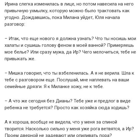
Ирина слегка изменилась в лице, но потом навесила на него
привычную ухмылку, которую можно было трактовать как
угодно. Дождавшись, пока Милана уйдет, Юля начала
разговор:
– Итак, что еще нового я должна узнать? Что ты носишь мои
халаты и сушишь голову феном в моей ванной? Примеряешь
мое белье? Или сразу мужа, да Ир? Чего мелочиться, тебе не
привыкать же.
– Мишка говорил, что ты взбеленилась. А я не верила. Шла к
тебе с разговором еще. Послушай, мне наплевать на ваши
семейные дрязги. Я к Миланке хожу, не к тебе.
– А что же сегодня без Дианы? Тебе уже и предлог в виде
ребенка не требуется? Просто как хозяйка сюда ходишь?
А я хороша, вообще не видела, что у меня за спиной
творится. Насколько сильно у меня уже рога ветвятся, а Ир?
Проем дверной не задевают или опиливать пора?