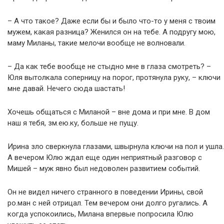
– А что такое? Даже если бы и было что-то у меня с твоим
мужем, какая разница? Женился он на тебе. А подругу мою,
маму Миланы, такие мелочи вообще не волновали.
– Да как тебе вообще не стыдно мне в глаза смотреть? –
Юля вытолкала соперницу на порог, протянула руку, – ключи
мне давай. Нечего сюда шастать!
Хочешь общаться с Миланой – вне дома и при мне. В дом
наш я тебя, зм.ею.ку, больше не пущу.
Ирина зло сверкнула глазами, швырнула ключи на пол и ушла.
А вечером Юлю ждал еще один неприятный разговор с
Мишей – муж явно был недоволен развитием событий.
Он не видел ничего странного в поведении Ирины, свой
ро.ман с ней отрицал. Тем вечером они долго ругались. А
когда успокоились, Милана впервые попросила Юлю