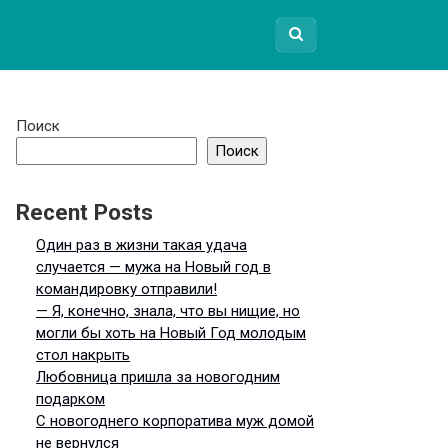
Поиск
Поиск
Recent Posts
Один раз в жизни такая удача
случается — мужа на Новый год в
командировку отправили!
— Я, конечно, знала, что вы нищие, но
могли бы хоть на Новый Год молодым
стол накрыть
Любовница пришла за новогодним
подарком
С новогоднего корпоратива муж домой
не вернулся