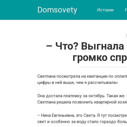
Skip
Domsovety
to
Истории
content
– Что? Выгнала
громко сп
Светлана посмотрела на квитанции по оплате
цифры в ней выше, чем я рассчитывала».
Она достала платежку за октябрь. Такая же.
Светлана решила позвонить квартирной хозяй
– Нина Евгеньевна, это Света. Я тут посмотр
свет и особенно за воду стало гораздо бол