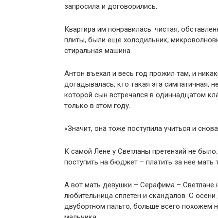
запросила и договорились.
Квартира им понравилась: чистая, обставлен
плиты, были еще холодильник, микроволновка
стиральная машина.
Антон въехал и весь год прожил там, и никак
догадывалась, кто такая эта симпатичная, н
которой сын встречался в одиннадцатом кла
только в этом году.
«Значит, она тоже поступила учиться и снова
К самой Лене у Светланы претензий не было:
поступить на бюджет – платить за нее мать 
А вот мать девушки – Серафима – Светлане н
любительница сплетен и скандалов. С осени
двубортном пальто, больше всего похожем н
мальчика.