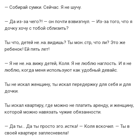
— Собирай сумки. Сейчас. Я не шучу.
— Да из-за чего?! — он почти взвизгнул. — Из-за того, что я
дочку хочу с тобой сблизить?
Ты что, детей не..на..видишь? Ты мон..стр, что ли? Это же
ребенок! Ей пять лет!
— Я не не..на..вижу детей, Коля. Я не люблю наглость. И я не
люблю, когда меня используют как удобный девайс.
Ты не искал женщину, ты искал передержку для себя и для
дочки.
Ты искал квартиру, где можно не платить аренду, и женщину,
которой можно навязать чужие обязанности.
— Да ты… Да ты просто эго..истка! — Коля вскочил. — Ты в
своей квартире заплесневела!