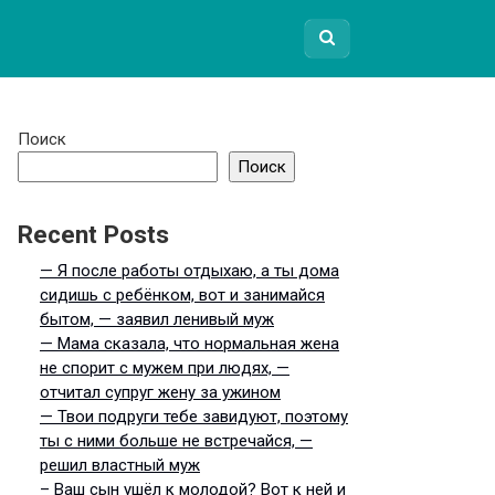
Поиск
Поиск
Recent Posts
— Я после работы отдыхаю, а ты дома
сидишь с ребёнком, вот и занимайся
бытом, — заявил ленивый муж
— Мама сказала, что нормальная жена
не спорит с мужем при людях, —
отчитал супруг жену за ужином
— Твои подруги тебе завидуют, поэтому
ты с ними больше не встречайся, —
решил властный муж
– Ваш сын ушёл к молодой? Вот к ней и