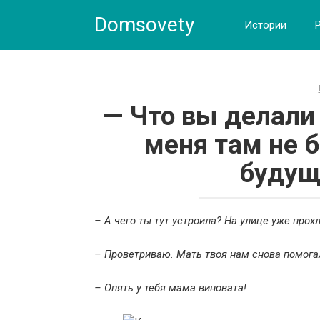
Skip
Domsovety
to
Истории
content
— Что вы делали 
меня там не б
будущ
– А чего ты тут устроила? На улице уже про
– Проветриваю. Мать твоя нам снова помогала
– Опять у тебя мама виновата!