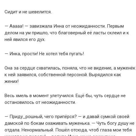
Сидит и не шевелится.
— Ааааа! — завизжала Инна от неожиданности. Первым
делом на ум пришло, что благоверный её ласты склеил и к
ней явился его дух.
— Инка, прости! Не хотел тебя пугать!
Она за сердце схватилась, поняла, что не видение, а муженёк
к ней заявился, собственной персоной. Вырядился как
жених!
Весь хмель в момент улетучился. Ещё бы, чуть сердце не
остановилось от неожиданности.
— Приду_рошный, чего припёрся? — и давай сумкой своей
дамской по бокам охаживать муженька. — Чуть богу душу не
отдала. Ненормальный. Пошёл отсюда, чтоб глаза мои тебя