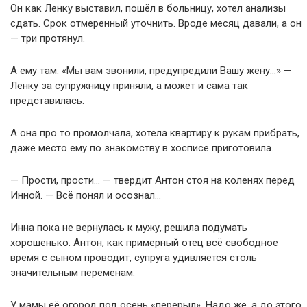
Он как Ленку выставил, пошёл в больницу, хотел анализы
сдать. Срок отмеренный уточнить. Вроде месяц давали, а он
— три протянул.
А ему там: «Мы вам звонили, предупредили Вашу жену…» —
Ленку за супружницу приняли, а может и сама так
представилась.
А она про то промолчала, хотела квартиру к рукам прибрать,
даже место ему по знакомству в хосписе приготовила.
— Прости, прости… — твердит Антон стоя на коленях перед
Инной. — Всё понял и осознал…
Инна пока не вернулась к мужу, решила подумать
хорошенько. Антон, как примерный отец всё свободное
время с сыном проводит, супруга удивляется столь
значительным переменам.
У мамы её огород под осень «перерыл». Надо же, а до этого