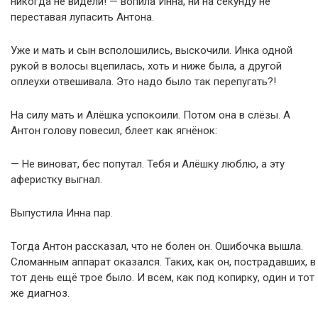
никогда не видели! — вопила Инна, ни на секунду не
переставая лупасить Антона.
Уже и мать и сын всполошились, выскочили. Инка одной
рукой в волосы вцепилась, хоть и ниже была, а другой
оплеухи отвешивала. Это надо было так перепугать?!
На силу мать и Алёшка успокоили. Потом она в слёзы. А
Антон голову повесил, блеет как ягнёнок:
— Не виноват, бес попутал. Тебя и Алёшку люблю, а эту
аферистку выгнал.
Выпустила Инна пар.
Тогда Антон рассказал, что не болен он. Ошибочка вышла.
Сломанным аппарат оказался. Таких, как он, пострадавших, в
тот день ещё трое было. И всем, как под копирку, один и тот
же диагноз.