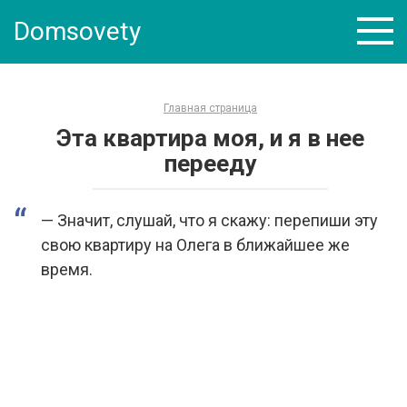
Skip
Domsovety
to
content
Главная страница
Эта квартира моя, и я в нее
перееду
— Значит, слушай, что я скажу: перепиши эту
свою квартиру на Олега в ближайшее же
время.