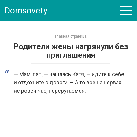
Skip
Domsovety
to
content
Главная страница
Родители жены нагрянули без
приглашения
— Мам, пап, — нашлась Катя, — идите к себе
и отдохните с дороги. – А то все на нервах:
не ровен час, переругаемся.