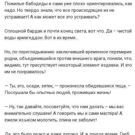
Пожилые бабодеды и сами уже плохо ориентировались, как
надо. Но твердо знали, что все происходящее их не
устраивает! А как может все это устраивать?
Сплошной бардак и почти конец света, вот что. Да – чистой
воды армагеддон. Вот в их время…
Но, по переглядыванию заключившей временное перемирие
родни, объединившейся против внешнего врага, поняли, что,
видимо, тут присутствует некоторый элемент издевки. И это
им не понравилось!
— Ты, это, осади, зятек, — произнесла обидевшаяся теща. –
Послушали бы опытных людей, проживших жизнь!
— Ну, так давайте, посоветуйте, что нам делать – мы вас
внимательно слушаем! А говорить мы и сами мастера! А
ежели яз.ыком молотить, спина не заболит!
Да, это было резко и даже дерзко. И, в другое время, Глеб