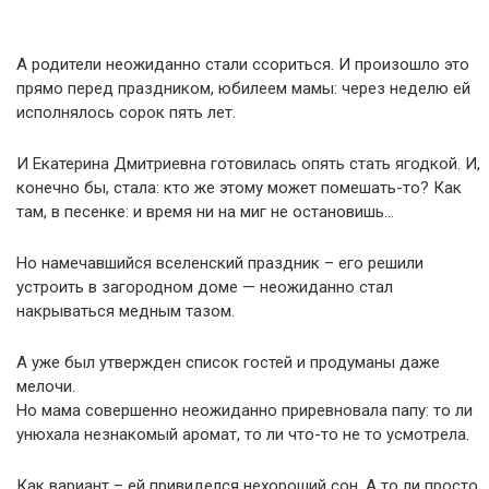
А родители неожиданно стали ссориться. И произошло это
прямо перед праздником, юбилеем мамы: через неделю ей
исполнялось сорок пять лет.
И Екатерина Дмитриевна готовилась опять стать ягодкой. И,
конечно бы, стала: кто же этому может помешать-то? Как
там, в песенке: и время ни на миг не остановишь…
Но намечавшийся вселенский праздник – его решили
устроить в загородном доме — неожиданно стал
накрываться медным тазом.
А уже был утвержден список гостей и продуманы даже
мелочи.
Но мама совершенно неожиданно приревновала папу: то ли
унюхала незнакомый аромат, то ли что-то не то усмотрела.
Как вариант – ей привиделся нехороший сон. А то ли просто