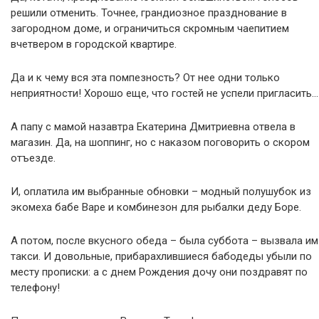
решили отменить. Точнее, грандиозное празднование в
загородном доме, и ограничиться скромным чаепитием
вчетвером в городской квартире.
Да и к чему вся эта помпезность? От нее одни только
неприятности! Хорошо еще, что гостей не успели пригласить…
А папу с мамой назавтра Екатерина Дмитриевна отвела в
магазин. Да, на шоппинг, но с наказом поговорить о скором
отъезде.
И, оплатила им выбранные обновки – модный полушубок из
экомеха бабе Варе и комбинезон для рыбалки деду Боре.
А потом, после вкусного обеда – была суббота – вызвала им
такси. И довольные, прибарахлившиеся бабодеды убыли по
месту прописки: а с днем Рождения дочу они поздравят по
телефону!