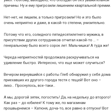
умел. Поэтому, выходило, что опоздал он без уважительной
причины. Ну и ему пригрозили лишением квартальной премии.
Нет-нет, не лишили, а только пригрозили! Но и это было
очень неприятно и даже, в какой-то степени, унизительно.
Потому что его, солидного пятидесятилетнего мужика, в
присутствии других сотрудников отчитал какой-то … –
генеральному было всего сорок лет. Мальчишка! А туда же!
Череда неприятностей продолжала раскручиваться на
удивление быстро. Интересно, что еще может случиться?
Вечером вернувшийся с работы Глеб обнаружил у себя дома
приехавших из другого города тестя с тещей! Вот оно –
лихо… Проснулось, все-таки…
А мы, дорогой зятек, погостить! Да, на недельку до второго!
Как раз – до юбилея! К тому же, по магазинам
прошвырнемся – Катюня, доча-то, все равно в отпуске! Вот