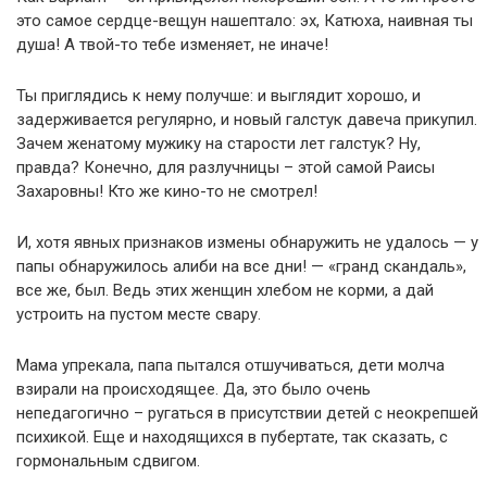
это самое сердце-вещун нашептало: эх, Катюха, наивная ты
душа! А твой-то тебе изменяет, не иначе!
Ты приглядись к нему получше: и выглядит хорошо, и
задерживается регулярно, и новый галстук давеча прикупил.
Зачем женатому мужику на старости лет галстук? Ну,
правда? Конечно, для разлучницы – этой самой Раисы
Захаровны! Кто же кино-то не смотрел!
И, хотя явных признаков измены обнаружить не удалось — у
папы обнаружилось алиби на все дни! — «гранд скандаль»,
все же, был. Ведь этих женщин хлебом не корми, а дай
устроить на пустом месте свару.
Мама упрекала, папа пытался отшучиваться, дети молча
взирали на происходящее. Да, это было очень
непедагогично – ругаться в присутствии детей с неокрепшей
психикой. Еще и находящихся в пубертате, так сказать, с
гормональным сдвигом.