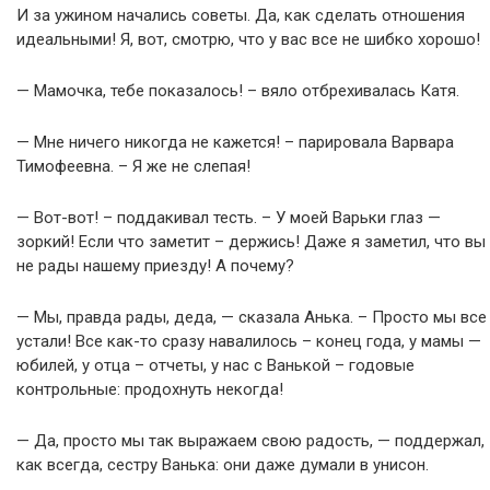
И за ужином начались советы. Да, как сделать отношения
идеальными! Я, вот, смотрю, что у вас все не шибко хорошо!
— Мамочка, тебе показалось! – вяло отбрехивалась Катя.
— Мне ничего никогда не кажется! – парировала Варвара
Тимофеевна. – Я же не слепая!
— Вот-вот! – поддакивал тесть. – У моей Варьки глаз —
зоркий! Если что заметит – держись! Даже я заметил, что вы
не рады нашему приезду! А почему?
— Мы, правда рады, деда, — сказала Анька. – Просто мы все
устали! Все как-то сразу навалилось – конец года, у мамы —
юбилей, у отца – отчеты, у нас с Ванькой – годовые
контрольные: продохнуть некогда!
— Да, просто мы так выражаем свою радость, — поддержал,
как всегда, сестру Ванька: они даже думали в унисон.