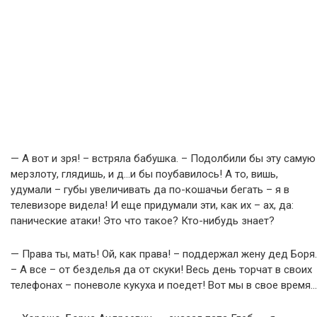
— А вот и зря! – встряла бабушка. – Подолбили бы эту самую
мерзлоту, глядишь, и д…и бы поубавилось! А то, вишь,
удумали – губы увеличивать да по-кошачьи бегать – я в
телевизоре видела! И еще придумали эти, как их – ах, да:
панические атаки! Это что такое? Кто-нибудь знает?
— Права ты, мать! Ой, как права! – поддержал жену дед Боря.
– А все – от безделья да от скуки! Весь день торчат в своих
телефонах – поневоле кукуха и поедет! Вот мы в свое время…