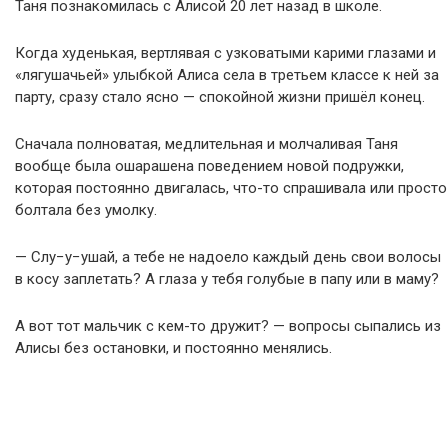
Таня познакомилась с Алисой 20 лет назад в школе.
Когда худенькая, вертлявая с узковатыми карими глазами и
«лягушачьей» улыбкой Алиса села в третьем классе к ней за
парту, сразу стало ясно — спокойной жизни пришёл конец.
Сначала полноватая, медлительная и молчаливая Таня
вообще была ошарашена поведением новой подружки,
которая постоянно двигалась, что-то спрашивала или просто
болтала без умолку.
— Слу−у−ушай, а тебе не надоело каждый день свои волосы
в косу заплетать? А глаза у тебя голубые в папу или в маму?
А вот тот мальчик с кем-то дружит? — вопросы сыпались из
Алисы без остановки, и постоянно менялись.