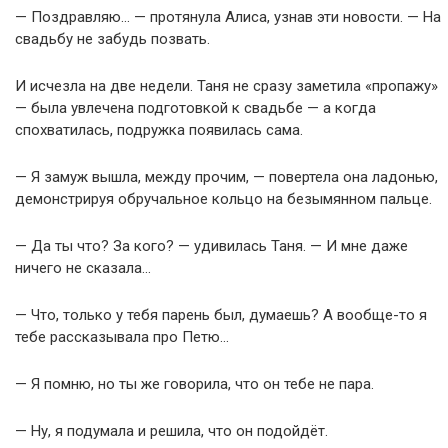
— Поздравляю… — протянула Алиса, узнав эти новости. — На
свадьбу не забудь позвать.
И исчезла на две недели. Таня не сразу заметила «пропажу»
— была увлечена подготовкой к свадьбе — а когда
спохватилась, подружка появилась сама.
— Я замуж вышла, между прочим, — повертела она ладонью,
демонстрируя обручальное кольцо на безымянном пальце.
— Да ты что? За кого? — удивилась Таня. — И мне даже
ничего не сказала…
— Что, только у тебя парень был, думаешь? А вообще-то я
тебе рассказывала про Петю…
— Я помню, но ты же говорила, что он тебе не пара.
— Ну, я подумала и решила, что он подойдёт.