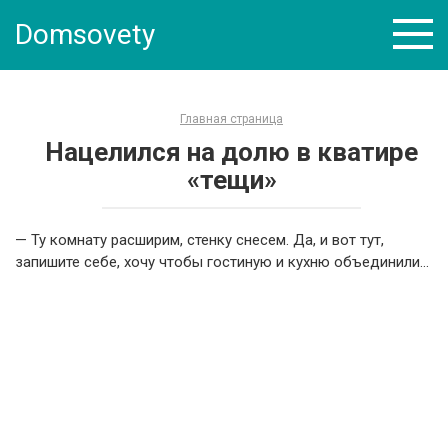
Skip
Domsovety
to
content
Главная страница
Нацелился на долю в кватире
«тещи»
— Ту комнату расширим, стенку снесем. Да, и вот тут,
запишите себе, хочу чтобы гостиную и кухню объединили…