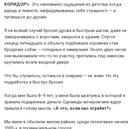
КОРИДОР!»
. Это напомнило ощущения из детства, когда
идешь в темноте, напридумываешь себе страшного — и
пугаешься до дрожи.
Я на всякий случай бросил дрова и быстрым шагом, даже не
заморачиваясь с воротами, закрылся в здании. Спустя
секунд пятнадцать к объекту подбежала огромная стая
бродячих собак — голодных и замерзших. Около двух часов
они вынюхивали что-то по участку, прятались под навесом,
крутились возле входной двери.
Что бы случилось, останься я снаружи — не знаю. Но эту
подработку я быстро бросил.
Когда мне было 8–9 лет, у меня была шкатулка, в которой я
хранила подаренные деньги. Однажды вечером мне вдруг
пришла в голову мысль:
«А что, если нас ограбят?»
Мы жили в обычном жилом районе, среди пятиэтажек начала
2000-х, в провинциальном городе.