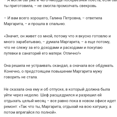
– А могли бы уже и чего-нибудь посерьезней поесть, если бы
ты приготовила, – не смогла промолчать свекровь.
– И вам всего хорошего, Галина Петровна, – ответила
Маргарита, – и прошла в спальню.
«Значит, он живет со мной, потому что я вкусно готовлю и
много зарабатываю, – думала Маргарита, – а еще потому,
что не слежу за его доходами и расходами и покупаю
путевки в санаторий его матери. Отлично!»
Она решила не устраивать скандал, а сначала все обдумать.
Конечно, о предстоящем повышении Маргарита мужу
говорить не стала.
Не сказала она ему и об отпуске, в который должна была
уйти через неделю. Шеф расщедрился и разрешил ей
отдыхать целый месяц – все равно пока в новом офисе идет
ремонт: «Так что ты, Маргарита, отдыхай на всю катушку, а
потом впрягайся по полной».