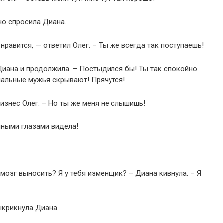
о спросила Диана.
нравится, — ответил Олег. – Ты же всегда так поступаешь!
Диана и продолжила. – Постыдился бы! Ты так спокойно
мальные мужья скрывают! Прячутся!
изнес Олег. – Но ты же меня не слышишь!
нными глазами видела!
 мозг выносить? Я у тебя изменщик? – Диана кивнула. – Я
выкрикнула Диана.