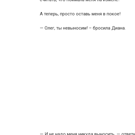
А теперь, просто оставь меня в покое!
— Олег, ты невыносим! – бросила Диана.
— И не надо меня никуда выносить, — ответил