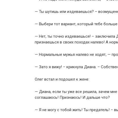
— Ты шутишь или издеваешься? – возмущенн
— Выбери тот вариант, который тебе больше 
— Нет, ты точно издеваешься! – заключила 
признаешься в своих походах налево! А нор
— Нормальные мужья налево не ходят, — про
— Зато я вижу! – крикнула Диана. – Собстве
Олег встал и подошел к жене:
— Диана, если ты уже все решила, зачем мне
соглашаюсь! Признаюсь! И дальше что?
— Я не могу с тобой жить! Ты предатель! – 