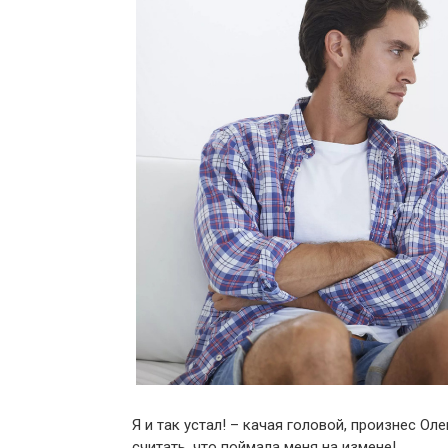
Я и так устал! – качая головой, произнес Ол
считать, что поймала меня на измене!