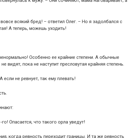
 повернулась к мужу. – Они сочиняют, мама наговаривает, а
вовсе всякий бред! – ответил Олег. – Но я задолбался с
тая! А теперь, можешь уходить!
 ненормально! Особенно ее крайние степени. А обычные
 не видят, пока не наступит пресловутая крайняя степень.
А если не ревнует, так ему плевать!
сть.
инают:
го! Опасается, что такого орла уведут!
ия, когда ревность переходит границы. И та же ревность