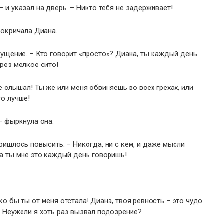
– и указал на дверь. – Никто тебя не задерживает!
рокричала Диана.
мущение. – Кто говорит «просто»? Диана, ты каждый день
рез мелкое сито!
е слышал! Ты же или меня обвиняешь во всех грехах, или
то лучше!
– фыркнула она.
пришлось повысить. – Никогда, ни с кем, и даже мысли
да ты мне это каждый день говоришь!
ко бы ты от меня отстала! Диана, твоя ревность – это чудо
! Неужели я хоть раз вызвал подозрение?