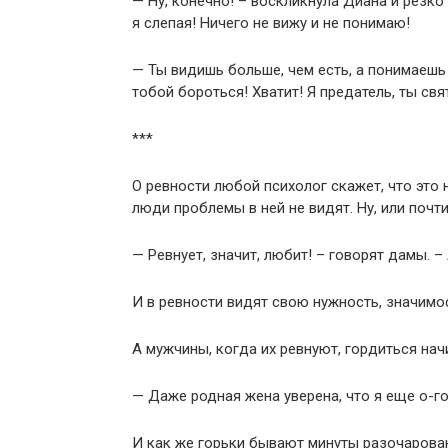
— Ну, конечно! – воскликнула Диана и резко
я слепая! Ничего не вижу и не понимаю!
— Ты видишь больше, чем есть, а понимаешь 
тобой бороться! Хватит! Я предатель, ты свя
***
О ревности любой психолог скажет, что это
люди проблемы в ней не видят. Ну, или почти
— Ревнует, значит, любит! – говорят дамы. – 
И в ревности видят свою нужность, значимо
А мужчины, когда их ревнуют, гордиться нач
— Даже родная жена уверена, что я еще о-го-
И как же горьки бывают минуты разочарован