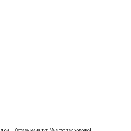
 он. – Оставь меня тут. Мне тут так хорошо!