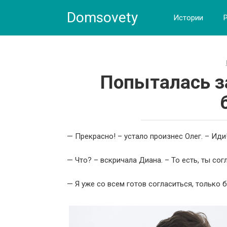
Skip
Domsovety
to
Истории
content
Попыталась з
— Прекрасно! – устало произнес Олег. – Иди
— Что? – вскричала Диана. – То есть, ты со
— Я уже со всем готов согласиться, только 