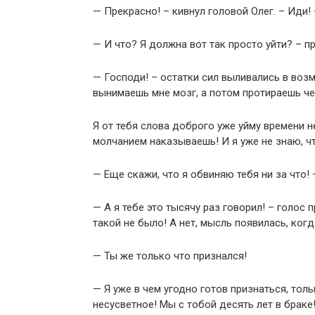
— Прекрасно! – кивнул головой Олег. – Иди! 
— И что? Я должна вот так просто уйти? – п
— Господи! – остатки сил выливались в воз
вынимаешь мне мозг, а потом протираешь че
Я от тебя слова доброго уже уйму времени н
молчанием наказываешь! И я уже не знаю, ч
— Еще скажи, что я обвиняю тебя ни за что! 
— А я тебе это тысячу раз говорил! – голос 
такой не было! А нет, мысль появилась, ког
— Ты же только что признался!
— Я уже в чем угодно готов признаться, толь
несусветное! Мы с тобой десять лет в браке