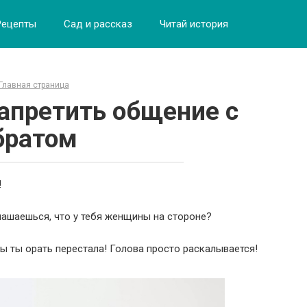
Рецепты
Сад и рассказ
Читай история
Главная страница
апретить общение с
братом
!
глашаешься, что у тебя женщины на стороне?
бы ты орать перестала! Голова просто раскалывается!