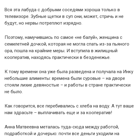
Вся эта лабуда с добрыми соседями хороша только в
телевизоре. Зубные щетки в суп они, может, стричь и не
будут, но нервы потреплют изрядно.
Поэтому, намучившись по самое «не балуй», женщина с
семилетней дочкой, которая не могла спать из-за пьяного
ора, пошла на крайние меры. И вступила в жилищный
кооператив, находясь практически в безденежье.
К тому времени она уже была разведена и получала на Инку
небольшие алименты: времена были суровые – на дворе
стояли лихие девяностые – и работы в стране практически
не было.
Как говорится, все перебивались с хлеба на воду. А тут ваше
нам здрасьте – выплачивать еще и за кооператив!
Анна Матвеевна металась туда-сюда между работой,
подработкой и дочерью: почти все деньги уходили на