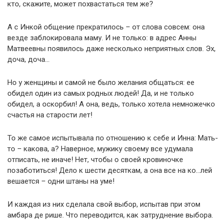
кто, скажите, может похвастаться тем же?
А с Инкой общение прекратилось – от слова совсем: она
везде заблокировала маму. И не только: в адрес Анны
Матвеевны появилось даже несколько неприятных слов. Эх,
доча, доча…
Но у женщины и самой не было желания общаться: ее
обидел один из самых родных людей! Да, и не только
обидел, а оскорбил! А она, ведь, только хотела немножечко
счастья на старости лет!
То же самое испытывала по отношению к себе и Инна: Мать-
то – какова, а? Наверное, мужику своему все удумала
отписать, не иначе! Нет, чтобы о своей кровиночке
позаботиться! Дело к шести десяткам, а она все на ко…лей
вешается – одни штаны на уме!
И каждая из них сделала свой выбор, испытав при этом
амбара де рише. Что переводится, как затруднение выбора.