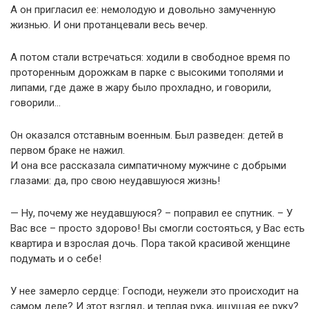
А он пригласил ее: немолодую и довольно замученную
жизнью. И они протанцевали весь вечер.
А потом стали встречаться: ходили в свободное время по
проторенным дорожкам в парке с высокими тополями и
липами, где даже в жару было прохладно, и говорили,
говорили…
Он оказался отставным военным. Был разведен: детей в
первом браке не нажил.
И она все рассказала симпатичному мужчине с добрыми
глазами: да, про свою неудавшуюся жизнь!
— Ну, почему же неудавшуюся? – поправил ее спутник. – У
Вас все – просто здорово! Вы смогли состояться, у Вас есть
квартира и взрослая дочь. Пора такой красивой женщине
подумать и о себе!
У нее замерло сердце: Господи, неужели это происходит на
самом деле? И этот взгляд, и теплая рука, ищущая ее руку?