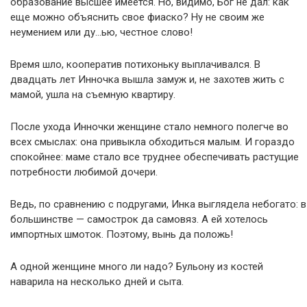
образование высшее имеется. Но, видимо, Бог не дал: как
еще можно объяснить свое фиаско? Ну не своим же
неумением или ду…ью, честное слово!
Время шло, кооператив потихоньку выплачивался. В
двадцать лет Инночка вышла замуж и, не захотев жить с
мамой, ушла на съемную квартиру.
После ухода Инночки женщине стало немного полегче во
всех смыслах: она привыкла обходиться малым. И гораздо
спокойнее: маме стало все труднее обеспечивать растущие
потребности любимой дочери.
Ведь, по сравнению с подругами, Инка выглядела небогато: в
большинстве — самострок да самовяз. А ей хотелось
импортных шмоток. Поэтому, вынь да положь!
А одной женщине много ли надо? Бульону из костей
наварила на несколько дней и сыта.