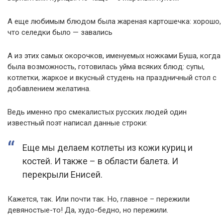
А еще любимым блюдом была жареная картошечка: хорошо,
что селедки было — завались
А из этих самых окорочков, именуемых ножками Буша, когда
была возможность, готовилась уйма всяких блюд: супы,
котлетки, жаркое и вкусный студень на праздничный стол с
добавлением желатина.
Ведь именно про смекалистых русских людей один
известный поэт написал данные строки:
Еще мы делаем котлеты из кожи куриц и
костей. И также – в области балета. И
перекрыли Енисей.
Кажется, так. Или почти так. Но, главное – пережили
девяностые-то! Да, худо-бедно, но пережили.