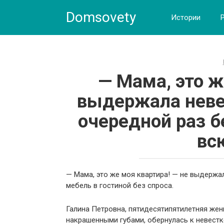
Skip
Domsovety
to
Истории
content
— Мама, это ж
выдержала невес
очередной раз б
вс
— Мама, это же моя квартира! — не выдержа
мебель в гостиной без спроса.
Галина Петровна, пятидесятипятилетняя жен
накрашенными губами, обернулась к невестк