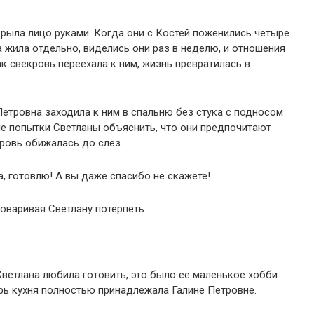
крыла лицо руками. Когда они с Костей поженились четыре
а жила отдельно, виделись они раз в неделю, и отношения
к свекровь переехала к ним, жизнь превратилась в
Петровна заходила к ним в спальню без стука с подносом
ие попытки Светланы объяснить, что они предпочитают
кровь обижалась до слёз.
а, готовлю! А вы даже спасибо не скажете!
оваривая Светлану потерпеть.
Светлана любила готовить, это было её маленькое хобби
рь кухня полностью принадлежала Галине Петровне.