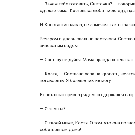
— Зачем тебе готовить, Светочка? — говорил
сделаю сама. Костенька любит мою еду, пра
И Константин кивал, не замечая, как в глаза
Вечером в дверь спальни постучали. Светлан
виноватым видом.
— Свет, ну не дуйся. Мама правда хотела как
— Костя, — Светлана села на кровать, жест
поговорить. Я больше так не могу.
Константин присел рядом, но держался напр
— О чём ты?
— О твоей маме, Костя. О том, что она полно
собственном доме!