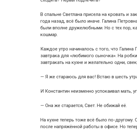
сходить? Нервы подлечить?
В спальне Светлана присела на кровать и за
года назад, всё было иначе. Галина Петровн
были вполне дружелюбными. Но с тех пор, ка
кошмар.
Каждое утро начиналось с того, что Галина 
завтрака для «любимого сыночка». На робк
завтракать на кухне и желательно одни, све
— Я же стараюсь для вас! Встаю в шесть утр
И Константин неизменно успокаивал мать, уг
— Она же старается, Свет. Не обижай её.
На кухне теперь тоже всё было по-другому. 
после напряжённой работы в офисе. Но тепе