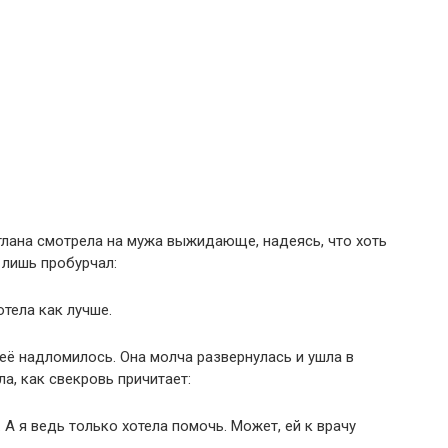
тлана смотрела на мужа выжидающе, надеясь, что хоть
 лишь пробурчал:
отела как лучше.
неё надломилось. Она молча развернулась и ушла в
а, как свекровь причитает:
 А я ведь только хотела помочь. Может, ей к врачу