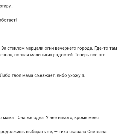
ртиру…
аботает!
. За стеклом мерцали огни вечернего города. Где-то там
нная, полная маленьких радостей. Теперь всё это
 Либо твоя мама съезжает, либо ухожу я.
о мама… Она же одна. У неё никого, кроме меня.
 продолжишь выбирать её, — тихо сказала Светлана.