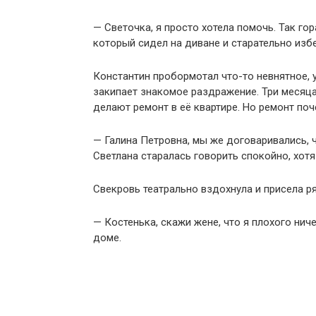
— Светочка, я просто хотела помочь. Так го
который сидел на диване и старательно изб
Константин пробормотал что-то невнятное, у
закипает знакомое раздражение. Три месяца
делают ремонт в её квартире. Но ремонт поч
— Галина Петровна, мы же договаривались, 
Светлана старалась говорить спокойно, хот
Свекровь театрально вздохнула и присела ря
— Костенька, скажи жене, что я плохого нич
доме.