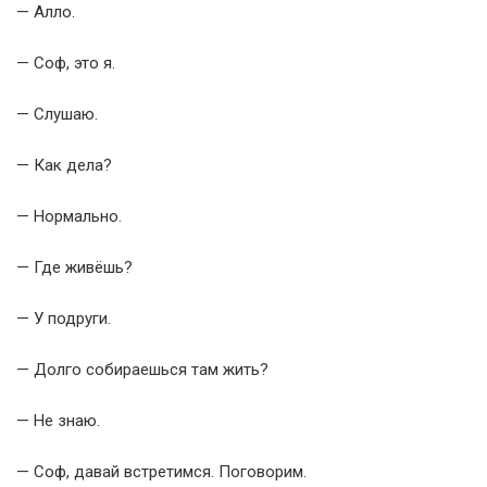
— Алло.
— Соф, это я.
— Слушаю.
— Как дела?
— Нормально.
— Где живёшь?
— У подруги.
— Долго собираешься там жить?
— Не знаю.
— Соф, давай встретимся. Поговорим.