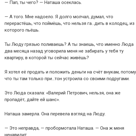
— Пап, ты чего? — Наташа осеклась.
— А того. Мне надоело. Я долго молчал, думал, что
перерастёшь, что поймёшь, что нельзя га…дить в колодец, из
которого пьёшь.
Ты Люду грязью поливаешь? А ты знаешь, что именно Люда
два месяца назад уговорила меня не забирать у тебя ту
квартиру, в которой ты сейчас живёшь?
Я хотел её продать и положить деньги на счёт внукам, потому
что ты там только при…тон устроила со своими подругами.
Это Люда сказала: «Валерий Петрович, нельзя, она же
пропадёт, дайте ей шанс».
Наташа замерла. Она перевела взгляд на Люду.
— Это неправда, — пробормотала Наташа. — Она ж меня
ненавидит…