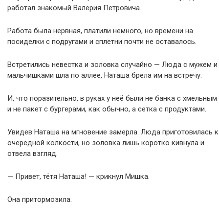
работал знакомый Валерия Петровича.
Работа была нервная, платили немного, но времени на
посиделки с подругами и сплетни почти не оставалось.
Встретились невестка и золовка случайно — Люда с мужем и
мальчишками шла по аллее, Наташа брела им на встречу.
И, что поразительно, в руках у неё были не банка с хмельным
и не пакет с бургерами, как обычно, а сетка с продуктами.
Увидев Наташа на мгновение замерла. Люда приготовилась к
очередной колкости, но золовка лишь коротко кивнула и
отвела взгляд.
— Привет, тётя Наташа! — крикнул Мишка.
Она притормозила.