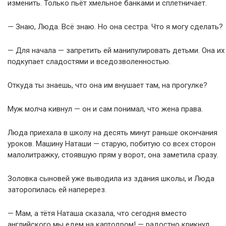
изменить. Только пьёт хмельное банками и сплетничает.
— Знаю, Люда. Всё знаю. Но она сестра. Что я могу сделать?
— Для начала — запретить ей манипулировать детьми. Она их
подкупает сладостями и вседозволенностью.
Откуда ты знаешь, что она им внушает там, на прогулке?
Муж молча кивнул — он и сам понимал, что жена права.
Люда приехала в школу на десять минут раньше окончания
уроков. Машину Наташи — старую, побитую со всех сторон
малолитражку, стоявшую прям у ворот, она заметила сразу.
Золовка сыновей уже выводила из здания школы, и Люда
заторопилась ей наперерез.
— Мам, а тётя Наташа сказала, что сегодня вместо
английского мы едем на картодром! — радостно крикнул