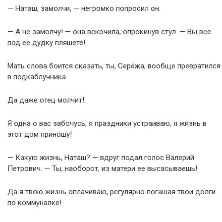
— Наташ, замолчи, — негромко попросил он.
— А не замолчу! — она вскочила, опрокинув стул. — Вы все
под её дудку пляшете!
Мать слова боится сказать, ты, Серёжа, вообще превратился
в подкаблучника.
Да даже отец молчит!
Я одна о вас забочусь, я праздники устраиваю, я жизнь в
этот дом приношу!
— Какую жизнь, Наташ? — вдруг подал голос Валерий
Петрович. — Ты, наоборот, из матери ее высасываешь!
Да я твою жизнь оплачиваю, регулярно погашая твои долги
по коммуналке!