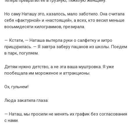
теперь превратил её в грузную, тяжёлую женщину.
Но саму Наташу это, казалось, мало заботило. Она считала
себя «фактурной» и «настоящей», а всех, кто весил меньше
восьмидесяти килограммов, презирала.
— Кстати, — Наташа вытерла руки о салфетку и хитро
прищурилась. — Я завтра заберу пацанов из школы. Поедем
в парк, погуляем.
Детям нужно детство, а не эта ваша муштровка. Я уже
пообещала им мороженое и аттракционы.
Ох, гульнем!
Люда закатила глаза:
— Наташ, мы просили не менять их график без согласования
с нами.