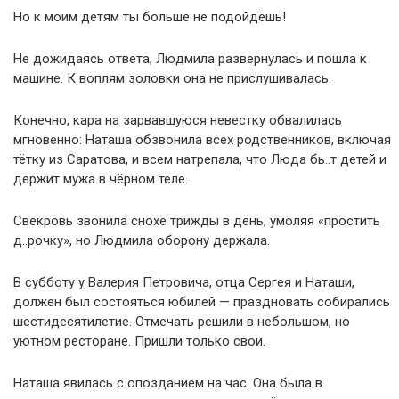
Но к моим детям ты больше не подойдёшь!
Не дожидаясь ответа, Людмила развернулась и пошла к
машине. К воплям золовки она не прислушивалась.
Конечно, кара на зарвавшуюся невестку обвалилась
мгновенно: Наташа обзвонила всех родственников, включая
тётку из Саратова, и всем натрепала, что Люда бь..т детей и
держит мужа в чёрном теле.
Свекровь звонила снохе трижды в день, умоляя «простить
д..рочку», но Людмила оборону держала.
В субботу у Валерия Петровича, отца Сергея и Наташи,
должен был состояться юбилей — праздновать собирались
шестидесятилетие. Отмечать решили в небольшом, но
уютном ресторане. Пришли только свои.
Наташа явилась с опозданием на час. Она была в