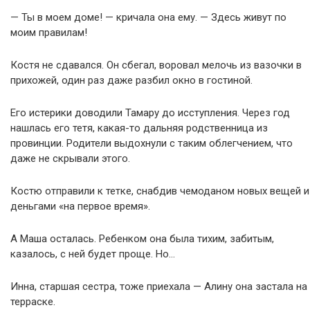
— Ты в моем доме! — кричала она ему. — Здесь живут по
моим правилам!
Костя не сдавался. Он сбегал, воровал мелочь из вазочки в
прихожей, один раз даже разбил окно в гостиной.
Его истерики доводили Тамару до исступления. Через год
нашлась его тетя, какая-то дальняя родственница из
провинции. Родители выдохнули с таким облегчением, что
даже не скрывали этого.
Костю отправили к тетке, снабдив чемоданом новых вещей и
деньгами «на первое время».
А Маша осталась. Ребенком она была тихим, забитым,
казалось, с ней будет проще. Но…
Инна, старшая сестра, тоже приехала — Алину она застала на
терраске.