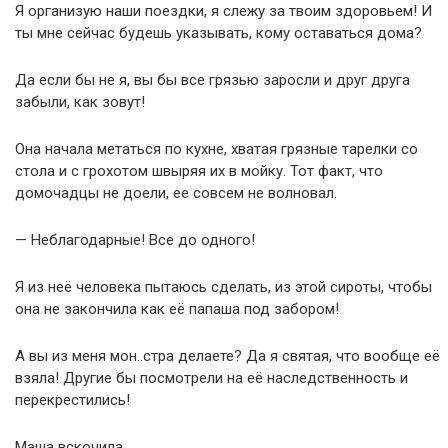
Я организую наши поездки, я слежу за твоим здоровьем! И
ты мне сейчас будешь указывать, кому оставаться дома?
Да если бы не я, вы бы все грязью заросли и друг друга
забыли, как зовут!
Она начала метаться по кухне, хватая грязные тарелки со
стола и с грохотом швыряя их в мойку. Тот факт, что
домочадцы не доели, ее совсем не волновал.
— Неблагодарные! Все до одного!
Я из неё человека пытаюсь сделать, из этой сироты, чтобы
она не закончила как её папаша под забором!
А вы из меня мон..стра делаете? Да я святая, что вообще её
взяла! Другие бы посмотрели на её наследственность и
перекрестились!
Маша вскочила.