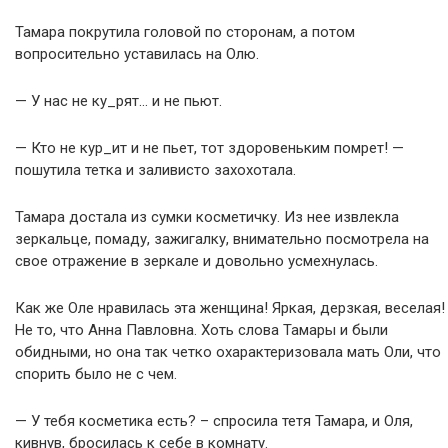
Тамара покрутила головой по сторонам, а потом
вопросительно уставилась на Олю.
— У нас не ку_рят… и не пьют.
— Кто не кур_ит и не пьет, тот здоровеньким помрет! —
пошутила тетка и заливисто захохотала.
Тамара достала из сумки косметичку. Из нее извлекла
зеркальце, помаду, зажигалку, внимательно посмотрела на
свое отражение в зеркале и довольно усмехнулась.
Как же Оле нравилась эта женщина! Яркая, дерзкая, веселая!
Не то, что Анна Павловна. Хоть слова Тамары и были
обидными, но она так четко охарактеризовала мать Оли, что
спорить было не с чем.
— У тебя косметика есть? – спросила тетя Тамара, и Оля,
кивнув, бросилась к себе в комнату.