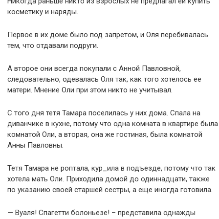
Никогда раньше никто из взрослых не предлагал ей купить
косметику и наряды.
Первое в их доме было под запретом, и Оля перебивалась
тем, что отдавали подруги.
А второе они всегда покупали с Анной Павловной,
следовательно, одевалась Оля так, как того хотелось ее
матери. Мнение Оли при этом никто не учитывал.
С того дня тетя Тамара поселилась у них дома. Спала на
диванчике в кухне, потому что одна комната в квартире была
комнатой Оли, а вторая, она же гостиная, была комнатой
Анны Павловны.
Тетя Тамара не роптала, кур_ила в подъезде, потому что так
хотела мать Оли. Приходила домой до одиннадцати, также
по указанию своей старшей сестры, а еще иногда готовила.
— Вуаля! Спагетти болоньезе! – представила однажды