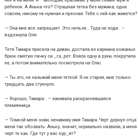
нее и на меня. Я – молодая, красивая, у меня семья: муж и
ребенок. А Анька что? Страшная тетка без мужика, одна
совсем, никому не нужная и пресная. Тебе с ней как живется?
— Она мне все запрещает. Это нельзя… Туда не ходи… –
вздохнула Оля.
Тетя Тамара присела на диван, достала из кармана кожаных
брюк смятую пачку си _га_рет. Взяла одну в руки, покрутила
ее, а потом внимательно посмотрела на Олю.
— Ты это, не называй меня теткой. Я не старая, мне только
тридцать два стукнуло.
— Хорошо, Тамара… – закивала раскрасневшаяся
племянница.
— Томкой меня зови, ненавижу имя Тамара. Черт дернул отца
меня так обозвать. Аньку, значит, нормально назвали, а меня
черт те как. Где тут у вас кур_ят?