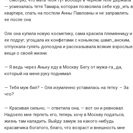
— Смотрю, что мать тебя тут вообще в черном теле держала.
— усмехалась тетя Тамара, которая позволила себе кур_ить в
квартире, спать на постели Анны Павловны и не заправлять
ее после сна.
Оле она купила новую косметику, сама красила племянницу и
ее подруг, угощала их конфетами с коньяком, шамп_анским,
отпускала гулять допоздна и рассказывала всякие взрослые
вещи о своей жизни.
— Я ведь через Аньку еду в Москву. Бегу от мужа-га_да,
который на меня руку поднимал.
— Тебя муж бил? – Оля изумленно уставилась на тетку. – За
что?
— Красивая сильно, — ответила она, — вот он и ревновал.
Надоело мне терпеть его, теперь хочу в Москву податься,
жизнь там наладить. Выйду замуж за какого-нибудь
красавчика богатого, благо, что возраст и внешность мне