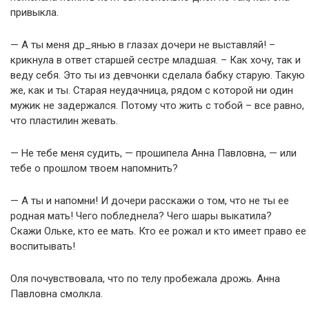
привыкла.
— А ты меня др_янью в глазах дочери не выставляй! –
крикнула в ответ старшей сестре младшая. – Как хочу, так и
веду себя. Это ты из девчонки сделала бабку старую. Такую
же, как и ты. Старая неудачница, рядом с которой ни один
мужик не задержался. Потому что жить с тобой – все равно,
что пластилин жевать.
— Не тебе меня судить, — прошипела Анна Павловна, — или
тебе о прошлом твоем напомнить?
— А ты и напомни! И дочери расскажи о том, что не ты ее
родная мать! Чего побледнела? Чего шары выкатила?
Скажи Ольке, кто ее мать. Кто ее рожал и кто имеет право ее
воспитывать!
Оля почувствовала, что по телу пробежала дрожь. Анна
Павловна смолкла.