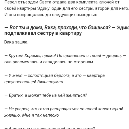
Перел отъездом Света отдала два комплекта ключей от
своей квартиры Эдику: один для его сестры, второй для него.
И они попрощались до следующих выходных.
—
Вот ты и дома, Вика, проходи, что боишься?
— Эдик
подталкивал сестру в квартиру
Вика зашла.
— Крутяк! Хоромы, прямо! По сравнению с твоей — дворец,
—
она рассмеялась и огляделась по сторонам.
— У меня — холостяцкая берлога, а это — квартира
преуспевающей бизнесвумен.
—
Братик, а может тебе на ней жениться?
— Не уверен, что готов распрощаться со своей холостяцкой
жизнью. Мне и так неплохо.
— А если она не дождется и уйдет к другому?