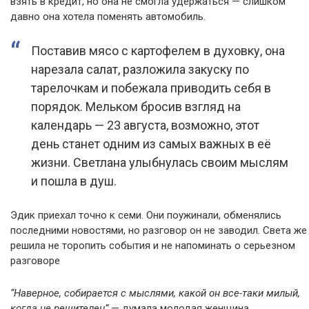
взять в кредит, но она не смогла удержаться — слишком
давно она хотела поменять автомобиль.
Поставив мясо с картофелем в духовку, она
нарезала салат, разложила закуску по
тарелочкам и побежала приводить себя в
порядок. Мельком бросив взгляд на
календарь — 23 августа, возможно, этот
день станет одним из самых важных в её
жизни. Светлана улыбнулась своим мыслям
и пошла в душ.
Эдик приехал точно к семи. Они поужинали, обменялись
последними новостями, но разговор он не заводил. Света же
решила не торопить события и не напоминать о серьезном
разговоре
“Наверное, собирается с мыслями, какой он все-таки милый,
когда не решителен”
— думала молодая женщина,