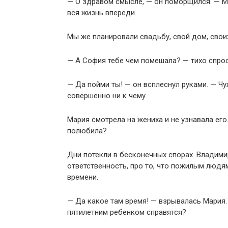
— О здравом смысле, — он поморщился. — Маш
вся жизнь впереди.
Мы же планировали свадьбу, свой дом, свои
— А София тебе чем помешала? — тихо спро
— Да пойми ты! — он всплеснул руками. — Чу
совершенно ни к чему.
Мария смотрела на жениха и не узнавала ег
полюбила?
Дни потекли в бесконечных спорах. Владим
ответственность, про то, что пожилым людя
времени.
— Да какое там время! — взрывалась Мария.
пятилетним ребенком справятся?