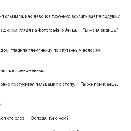
ия слышала, как девочка тихонько всхлипывает в подушку.
еред сном, глядя на фотографию Анны. — Ты меня видишь?
дом, гладила племянницу по спутанным волосам,
ийся, встревоженный.
ервно постукивая пальцами по столу. — Ты же понимаешь,
й.
сл его слов. — Володя, ты о чем?