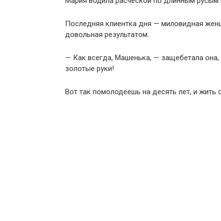
Мария водила расческой по длинным русым п
Последняя клиентка дня — миловидная женщ
довольная результатом.
— Как всегда, Машенька, — защебетала она, 
золотые руки!
Вот так помолодеешь на десять лет, и жить 