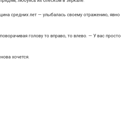
рядям, любуясь их блеском в зеркале.
ина средних лет — улыбалась своему отражению, явно
поворачивая голову то вправо, то влево. — У вас просто
снова хочется.