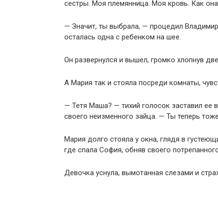
сестры. Моя племянница. Моя кровь. Как он
— Значит, ты выбрала, — процедил Владимир.
осталась одна с ребенком на шее.
Он развернулся и вышел, громко хлопнув дв
А Мария так и стояла посреди комнаты, чувс
— Тетя Маша? — тихий голосок заставил ее в
своего неизменного зайца. — Ты теперь тож
Мария долго стояла у окна, глядя в густеющ
где спала София, обняв своего потрепанного
Девочка уснула, вымотанная слезами и страх