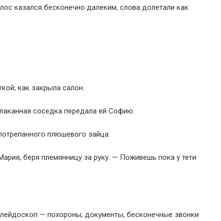
ос казался бесконечно далеким, слова долетали как
кой, как закрыла салон.
аплаканная соседка передала ей Софию.
потрепанного плюшевого зайца.
ария, беря племянницу за руку. — Поживешь пока у тети
алейдоскоп — похороны, документы, бесконечные звонки