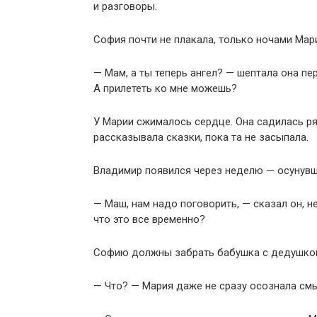
и разговоры.
София почти не плакала, только ночами Мар
— Мам, а ты теперь ангел? — шептала она п
А прилететь ко мне можешь?
У Марии сжималось сердце. Она садилась ря
рассказывала сказки, пока та не засыпала.
Владимир появился через неделю — осунувш
— Маш, нам надо поговорить, — сказал он, н
что это все временно?
Софию должны забрать бабушка с дедушко
— Что? — Мария даже не сразу осознала смы