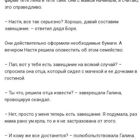
фирме тетя Лена и тетя Таня. Они с мамой начинали, я считаю,
это справедливо.
– Настя, все так серьезно? Хорошо, давай составим
завещание. – ответил дядя Боря.
Они действительно оформили необходимые бумаги. А
вечером Настя решила оповестить об этом семейство.
– Пап, вот у тебя есть завещание на всякий случай? –
спросила она отца, который сидел с мачехой и ее дочками в
гостиной.
– Ты что, решила отца извести? – заверещала Галина,
провоцируя скандал.
– Нет, просто у меня теперь есть завещание. Я подумала, раз
мама рано ум.ерла, то и я не застрахована от этого.
– И кому же все достанется? – полюбопытствовала Галина.