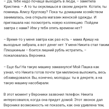
– Да, тебе надо почаще выходить в люди, – заметила
Кристина. – А то ты окуклишься в своем декрете. Кстати, ты
помнишь Алису Круглову? Пока ты домашним хозяйством
занималась, она открыла магазин женской одежды. И
приглашала нас посмотреть новую коллекцию. Пойдем
завтра с нами? Или у тебя опять времени нет?
– Время-то у меня завтра как раз есть – мама Аришу на
выходные забрала, а вот денег нет. У меня Никита стал таким
Плюшкиным – боится лишний рубль истратить, –
пожаловалась Вероника.
– Еще бы! На такую машину замахнулся! Мой Пашка как
узнал, что Никита готов почти три миллиона выложить, весь
обзавидовался. Вы, конечно, молодцы: ты в декрете, а на
такую машину насобирали.
В этот момент у Вероники зазвонил телефон. Никита
интересовался, когда она придет домой. Этот звонок дал
Веронике возможность не показать, как она удивлена тем,