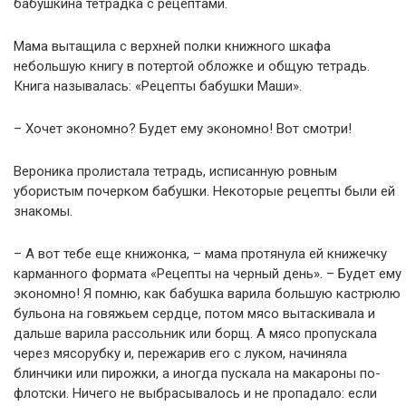
бабушкина тетрадка с рецептами.
Мама вытащила с верхней полки книжного шкафа
небольшую книгу в потертой обложке и общую тетрадь.
Книга называлась: «Рецепты бабушки Маши».
– Хочет экономно? Будет ему экономно! Вот смотри!
Вероника пролистала тетрадь, исписанную ровным
убористым почерком бабушки. Некоторые рецепты были ей
знакомы.
– А вот тебе еще книжонка, – мама протянула ей книжечку
карманного формата «Рецепты на черный день». – Будет ему
экономно! Я помню, как бабушка варила большую кастрюлю
бульона на говяжьем сердце, потом мясо вытаскивала и
дальше варила рассольник или борщ. А мясо пропускала
через мясорубку и, пережарив его с луком, начиняла
блинчики или пирожки, а иногда пускала на макароны по-
флотски. Ничего не выбрасывалось и не пропадало: если