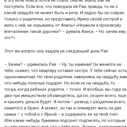
В эту ночь Алиса почти не спала. Она не знала, как ей
поступить. Если все, что поведала ей Рая, правда, то ни о
какой свадьбе не может быть и речи. И ладно бы он соврал
только о родителях, но представить Ирину своей сестрой и
жить с ней, не скрываясь от Алисы! «Неужели я произвожу
впечатление такой дypoчки? – думала Алиса. – Но зачем ему
это?»
Этот же вопрос она задала на следующей день Рае.
– Зачем? – удивилась Рая. – Ну, ты наивная! Он женится на
тебе, скажет, что квартиру оставил сестре. У тебя сейчас есть
однокомнатная. Но твои родители, наверняка, на свадьбу вам
что-нибудь получше подарят. Но если не на свадьбу, то
тогда, когда ребенок родится, – точно. И вообще, вы года за
два-три имуществом обзаведетесь, да он, скорее всего, еще
и крысить деньги будет. А потом – развод с разделом всего,
нажитого в браке. А может, он так и планирует жить на две
семьи – с тобой и с Иркой – и содержать ее за твой счет.
Или какие-нибудь бумажки подсунет подписать, по которым
ты ему передаешь все, что у тебя есть. Знаешь, у мошенников