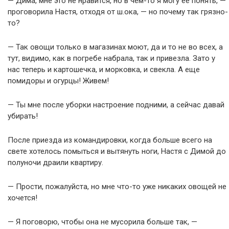
— Дима, мне это не нравится, но в чем-то я могу ее понять, —
проговорила Настя, отходя от ш.ока, — но почему так грязно-
то?
— Так овощи только в магазинах моют, да и то не во всех, а
тут, видимо, как в погребе набрала, так и привезла. Зато у
нас теперь и картошечка, и морковка, и свекла. А еще
помидоры и огурцы! Живем!
— Ты мне после уборки настроение подними, а сейчас давай
убирать!
После приезда из командировки, когда больше всего на
свете хотелось помыться и вытянуть ноги, Настя с Димой до
полуночи драили квартиру.
— Прости, пожалуйста, но мне что-то уже никаких овощей не
хочется!
— Я поговорю, чтобы она не мусорила больше так, —