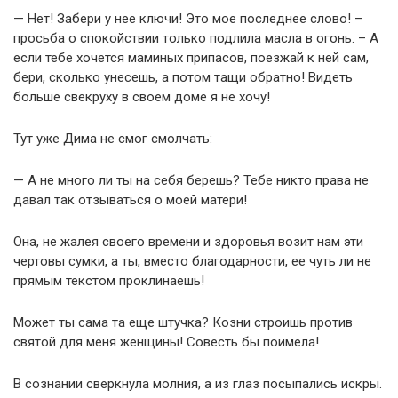
— Нет! Забери у нее ключи! Это мое последнее слово! –
просьба о спокойствии только подлила масла в огонь. – А
если тебе хочется маминых припасов, поезжай к ней сам,
бери, сколько унесешь, а потом тащи обратно! Видеть
больше свекруху в своем доме я не хочу!
Тут уже Дима не смог смолчать:
— А не много ли ты на себя берешь? Тебе никто права не
давал так отзываться о моей матери!
Она, не жалея своего времени и здоровья возит нам эти
чертовы сумки, а ты, вместо благодарности, ее чуть ли не
прямым текстом проклинаешь!
Может ты сама та еще штучка? Козни строишь против
святой для меня женщины! Совесть бы поимела!
В сознании сверкнула молния, а из глаз посыпались искры.