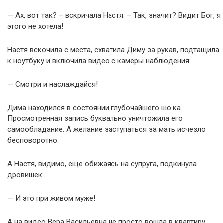
— Ах, вот так? – вскричала Настя. – Так, значит? Видит Бог, я
этого не хотела!
Настя вскочила с места, схватила Диму за рукав, подтащила
к ноутбуку и включила видео с камеры наблюдения:
— Смотри и наслаждайся!
Дима находился в состоянии глубочайшего шо.ка.
Просмотренная запись буквально уничтожила его
самообладание. А желание заступаться за мать исчезло
бесповоротно.
А Настя, видимо, еще обижаясь на супруга, подкинула
дровишек:
— И это при живом муже!
А на видео Вера Васильевна не просто вошла в квартиру