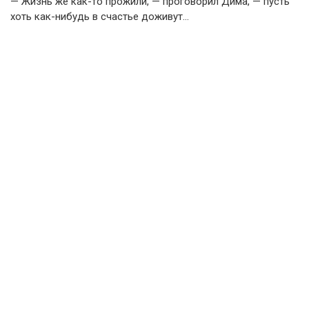
— Жизнь же как-то прожили, — проговорил Дима, — пусть
хоть как-нибудь в счастье доживут…