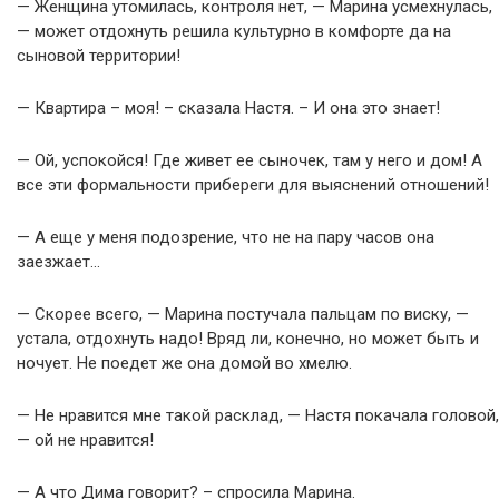
— Женщина утомилась, контроля нет, — Марина усмехнулась,
— может отдохнуть решила культурно в комфорте да на
сыновой территории!
— Квартира – моя! – сказала Настя. – И она это знает!
— Ой, успокойся! Где живет ее сыночек, там у него и дом! А
все эти формальности прибереги для выяснений отношений!
— А еще у меня подозрение, что не на пару часов она
заезжает…
— Скорее всего, — Марина постучала пальцам по виску, —
устала, отдохнуть надо! Вряд ли, конечно, но может быть и
ночует. Не поедет же она домой во хмелю.
— Не нравится мне такой расклад, — Настя покачала головой,
— ой не нравится!
— А что Дима говорит? – спросила Марина.