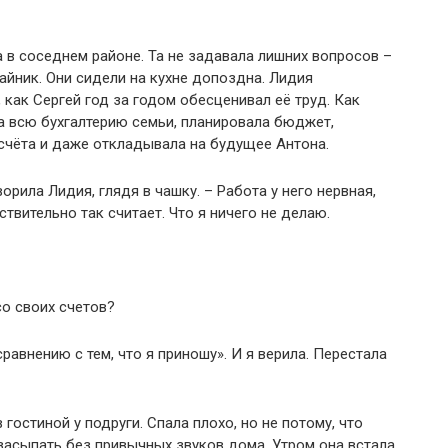
а в соседнем районе. Та не задавала лишних вопросов –
айник. Они сидели на кухне допоздна. Лидия
 как Сергей год за годом обесценивал её труд. Как
а всю бухгалтерию семьи, планировала бюджет,
счёта и даже откладывала на будущее Антона.
ворила Лидия, глядя в чашку. – Работа у него нервная,
твительно так считает. Что я ничего не делаю.
со своих счетов?
равнению с тем, что я приношу». И я верила. Перестала
гостиной у подруги. Спала плохо, но не потому, что
засыпать без привычных звуков дома. Утром она встала