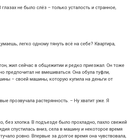
В глазах не было слёз – только усталость и странное,
думаешь, легко одному тянуть всё на себе? Квартира,
тон, жил сейчас в общежитии и редко приезжал. Он тоже
 но предпочитал не вмешиваться. Она обула туфли,
шины – своей машины, которую купила на деньги от
вые прозвучала растерянность. – Ну хватит уже. Я
хо, без хлопка. В подъезде было прохладно, пахло свежей
идия спустилась вниз, села в машину и некоторое время
стучало ровно. Впервые за долгое время она чувствовала,