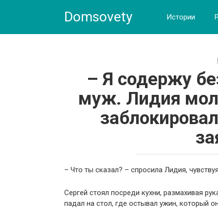
Skip
Domsovety
to
Истории
content
– Я содержу б
муж. Лидия мол
заблокировал 
за
– Что ты сказал? – спросила Лидия, чувствуя
Сергей стоял посреди кухни, размахивая рук
падал на стол, где остывал ужин, который о