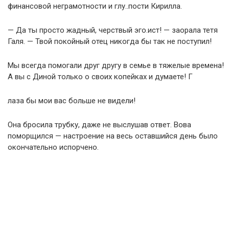
финансовой неграмотности и глу..пости Кирилла.
— Да ты просто жадный, черствый эго.ист! — заорала тетя
Галя. — Твой покойный отец никогда бы так не поступил!
Мы всегда помогали друг другу в семье в тяжелые времена!
А вы с Диной только о своих копейках и думаете! Г
лаза бы мои вас больше не видели!
Она бросила трубку, даже не выслушав ответ. Вова
поморщился — настроение на весь оставшийся день было
окончательно испорчено.